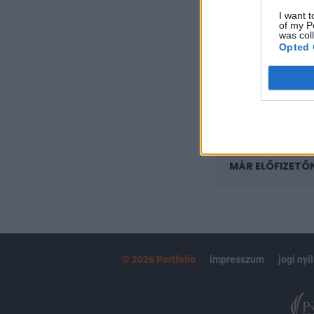
regisztrációhoz k
I want t
of my P
Az előfizetés a k
was col
Portfolio.hu
Opted 
Kötéslisták:
kötéslistái
MÁR ELŐFIZETŐ
© 2026 Portfolio
impresszum
jogi nyi