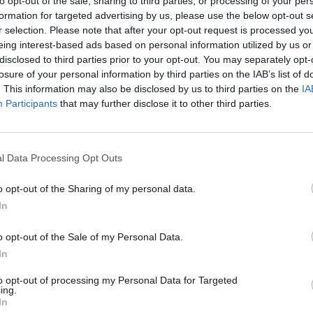
to opt-out of the sale, sharing to third parties, or processing of your per
formation for targeted advertising by us, please use the below opt-out s
r selection. Please note that after your opt-out request is processed y
eing interest-based ads based on personal information utilized by us or
disclosed to third parties prior to your opt-out. You may separately opt-
losure of your personal information by third parties on the IAB’s list of
. This information may also be disclosed by us to third parties on the
IA
ette az új - három hete már bejelentett - családtámog
Participants
that may further disclose it to other third parties.
kapcsolatos döntéseit két rendeletben kedd este. Enn
lyokat alkot a "kistelepüléseken nyújtható otthonterem
 és módosul a babaváró is.
l Data Processing Opt Outs
s régóta várt rendelet jelent meg kedd este a Magyar Közlönybe
o opt-out of the Sharing of my personal data.
újtható otthonteremtési támogatásokról, valamint A babaváró t
In
Korm. rendelet módosításáról. Előbbi 41 oldalon tartalmazza az 
t további 50 oldalon át sorolja a melléklete az érintett települése
o opt-out of the Sale of my Personal Data.
In
ASÓNK!
to opt-out of processing my Personal Data for Targeted
ing.
a portfolio.hu hírarchívumához tartozik, melynek olvasása előf
In