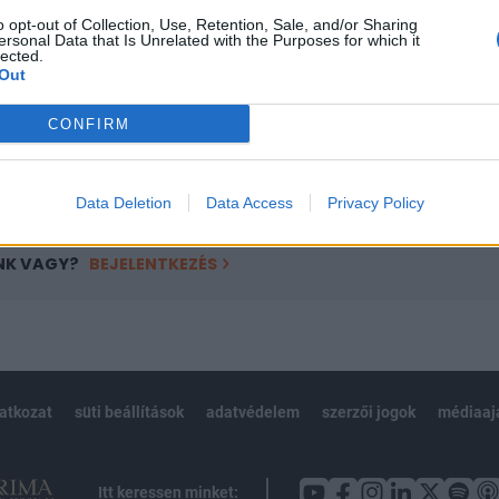
ötött.
o opt-out of Collection, Use, Retention, Sale, and/or Sharing
ersonal Data that Is Unrelated with the Purposes for which it
övetkezőket tartalmazza:
lected.
 teljes cikkarchívum
Out
 BÉT elmúlt 2 év napon belüli
CONFIRM
Előfizetés
Data Deletion
Data Access
Privacy Policy
NK VAGY?
BEJELENTKEZÉS
latkozat
süti beállítások
adatvédelem
szerzői jogok
médiaaj
Itt keressen minket: