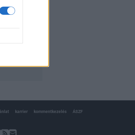
ánlat
karrier
kommentkezelés
ÁSZF