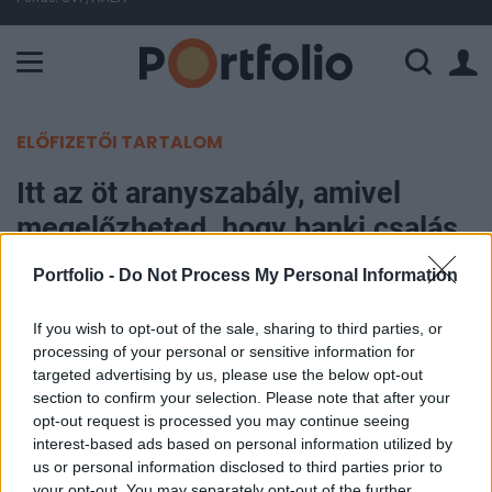
A Paksi Atomerőmű összteljesítménye 227 MW. A Duna vízállá
ELŐFIZETŐI TARTALOM
Itt az öt aranyszabály, amivel
megelőzheted, hogy banki csalás
áldozatává válj
Portfolio -
Do Not Process My Personal Information
Portfolio
If you wish to opt-out of the sale, sharing to third parties, or
2023. november 07. 11:19
processing of your personal or sensitive information for
targeted advertising by us, please use the below opt-out
section to confirm your selection. Please note that after your
Ugrásszerűen megnőtt a csalások száma a banki
opt-out request is processed you may continue seeing
pénzforgalomban, az adatainkkal való
interest-based ads based on personal information utilized by
visszaélésre alapuló átverési kísérletek a
us or personal information disclosed to third parties prior to
mindennapjaink részévé váltak. E csalások
your opt-out. You may separately opt-out of the further