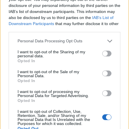
disclosure of your personal information by third parties on the
kivédésére hangzott el öt fontos tanács a Portfolio
IAB’s list of downstream participants. This information may
keddi konferenciáján.
also be disclosed by us to third parties on the
IAB’s List of
Downstream Participants
that may further disclose it to other
Becsei András, az OTP Bank vezérigazgató-helyettese, a
third parties.
Magyar Bankszövetség alelnöke ismertette az öt
legfontosabb szabályt a Portfolio Banking Technology
Personal Data Processing Opt Outs
konferenciáján, amelyről a tudósításunk itt olvasható:
I want to opt-out of the Sharing of my
Kapcsolódó cikkünk 2023. 11. 07. Digitiális ugrásra
personal data.
készülnek a bankok Magyarországon - Elstartolt a Banking
Opted In
Technology A Biztonságos Digitális Bankolás 5
I want to opt-out of the Sale of my
Aranyszabálya: ...
Personal Data.
Opted In
I want to opt-out of processing my
KEDVES OLVASÓNK!
Personal Data for Targeted Advertising.
Opted In
A keresett cikk a portfolio.hu hírarchívumához
tartozik, melynek olvasása előfizetéses
I want to opt-out of Collection, Use,
Retention, Sale, and/or Sharing of my
regisztrációhoz kötött.
Personal Data that Is Unrelated with the
Purposes for which it was collected.
Opted Out
Az előfizetés a következőket tartalmazza: