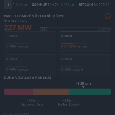
F
363,17
0,4%
USD/HUF
314,74
0,53%
BITCOIN
64 609,96
0,
PAKSI ATOMERŐMŰ TELJESÍTMÉNYE
Összteljesítmény
227 MW
0 MW
2000 MW
1. blokk
2. blokk
0 MW
227 MW
/ 500 MW
/ 500 MW
3. blokk
4. blokk
0 MW
0 MW
/ 500 MW
/ 500 MW
DUNA VÍZÁLLÁSA PAKSNÁL
-130 cm
-144cm
-134cm
biztonsági határ
leállási küszöb
Forrás: OVF, HAEA