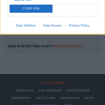
Portfolio.hu teljes cikkarchívum
CONFIRM
Kötéslisták: BÉT elmúlt 2 év napon belüli
kötéslistái
Data Deletion
Data Access
Privacy Policy
Előfizetés
MÁR ELŐFIZETŐNK VAGY?
BEJELENTKEZÉS
© 2026 Portfolio
impresszum
jogi nyilatkozat
süti beállítások
adatvédelem
szerzői jogok
médiaajánlat
karrier