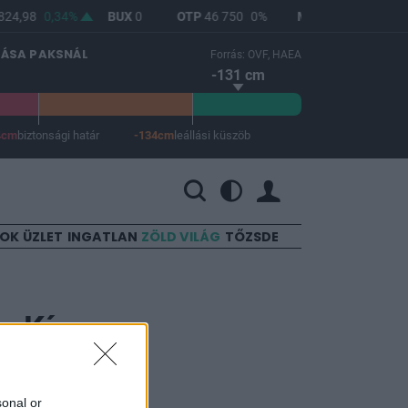
24,98
0,34%
BUX
0
OTP
46 750
0%
MOL
4 608
0%
LÁSA PAKSNÁL
Forrás: OVF, HAEA
-131 cm
4cm
biztonsági határ
-134cm
leállási küszöb
 a leállási küszöb -134 cm.
SOK
ÜZLET
INGATLAN
ZÖLD VILÁG
TŐZSDE
y Kína
sonal or