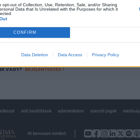
o opt-out of Collection, Use, Retention, Sale, and/or Sharing
övetkezőket tartalmazza:
ersonal Data that Is Unrelated with the Purposes for which it
lected.
 teljes cikkarchívum
Out
 BÉT elmúlt 2 év napon belüli
CONFIRM
Előfizetés
Data Deletion
Data Access
Privacy Policy
NK VAGY?
BEJELENTKEZÉS
latkozat
süti beállítások
adatvédelem
szerzői jogok
médiaaj
Itt keressen minket: