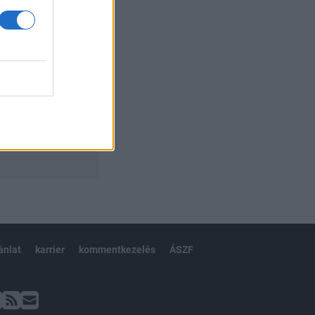
ánlat
karrier
kommentkezelés
ÁSZF