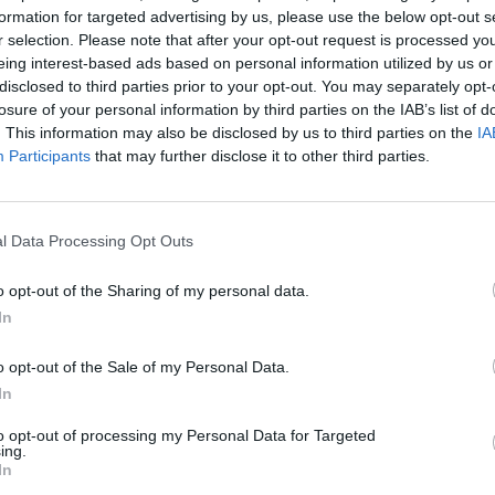
shulu Enterprise Partners Inc.
formation for targeted advertising by us, please use the below opt-out s
r selection. Please note that after your opt-out request is processed y
4:00
eing interest-based ads based on personal information utilized by us or
disclosed to third parties prior to your opt-out. You may separately opt-
történt, hogy Kína 16 milliárd dollárnyi amerikai állam
losure of your personal information by third parties on the IAB’s list of
lett a hírek is abba az irányba mutatnak, hogy „nagy 
. This information may also be disclosed by us to third parties on the
IA
ing több mint 10 éve készül egy lépésre, ami mindann
Participants
that may further disclose it to other third parties.
ább arra teszek kísérletet, hogy a megszokottól eltérő
t, láthatóvá tegyem: egy lépéssel még mindig megelő
l Data Processing Opt Outs
er hand, a portfolio vélemény rovata. Ez itt az on the other hand,
o opt-out of the Sharing of my personal data.
szerzők véleményét tükrözik, amelyek nem feltétlenül esnek egybe
In
lláspontjával. Ha hozzászólna...
o opt-out of the Sale of my Personal Data.
In
ASÓNK!
to opt-out of processing my Personal Data for Targeted
ing.
a portfolio.hu hírarchívumához tartozik, melynek olvasása előf
In
ötött.