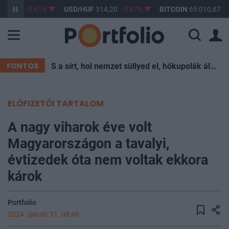
363,17
-0,61%
USD/HUF
314,20
-0,87%
BITCOIN
65 010,87
0
FONTOS
S a sírt, hol nemzet süllyed el, hőkupolák állják körül
ELŐFIZETŐI TARTALOM
A nagy viharok éve volt
Magyarországon a tavalyi,
évtizedek óta nem voltak ekkora
károk
Portfolio
2024. január 31. 08:46