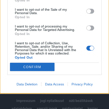
Opted In
Az előfizetés a következőket tartalmazza:
I want to opt-out of the Sale of my
Portfolio.hu teljes cikkarchívum
Personal Data.
Opted In
Kötéslisták: BÉT elmúlt 2 év napon belüli
kötéslistái
I want to opt-out of processing my
Personal Data for Targeted Advertising.
Opted In
Előfizetés
I want to opt-out of Collection, Use,
Retention, Sale, and/or Sharing of my
Personal Data that Is Unrelated with the
Purposes for which it was collected.
MÁR ELŐFIZETŐNK VAGY?
BEJELENTKEZÉS
Opted Out
CONFIRM
Data Deletion
Data Access
Privacy Policy
© 2026 Portfolio
impresszum
jogi nyilatkozat
süti beállítások
adatvédelem
szerzői jogok
médiaajánlat
karrier