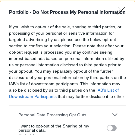
Míg a 2022-es esztendő a történelmi aszály éve
Portfolio -
Do Not Process My Personal Information
volt, addig 2023 a heves viharokról vált
emlékezetessé – írta a HungaroMet Zrt. a
If you wish to opt-out of the sale, sharing to third parties, or
honlapján közzétett elemzésében.
processing of your personal or sensitive information for
targeted advertising by us, please use the below opt-out
Biztosítás 2024Kiemelten foglalkozunk a klímaváltozás
section to confirm your selection. Please note that after your
vagyonbiztosítási piacra gyakorolt hatásaival a Portfolio
opt-out request is processed you may continue seeing
Biztosítás 2024 konferenciáján, érdemes mielőbb
interest-based ads based on personal information utilized by
regisztrálni a rendezvényre!Információ és jelentkezés A
us or personal information disclosed to third parties prior to
your opt-out. You may separately opt-out of the further
fordulat már az év elején megmutatkozott az intenzívvé
disclosure of your personal information by third parties on the
váló ciklontevékenység tekintetében. A ciklonok okozta
IAB’s list of downstream participants. This information may
szélviharok a tavaszi hidegbetörésekkel...
also be disclosed by us to third parties on the
IAB’s List of
Downstream Participants
that may further disclose it to other
third parties.
KEDVES OLVASÓNK!
Personal Data Processing Opt Outs
A keresett cikk a portfolio.hu hírarchívumához
tartozik, melynek olvasása előfizetéses
I want to opt-out of the Sharing of my
personal data.
regisztrációhoz kötött.