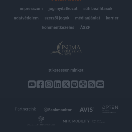
impresszum
jogi nyilatkozat
süti beállítások
adatvédelem
szerzői jogok
médiaajánlat
karrier
kommentkezelés
ÁSZF
Itt keressen minket:
Partnereink