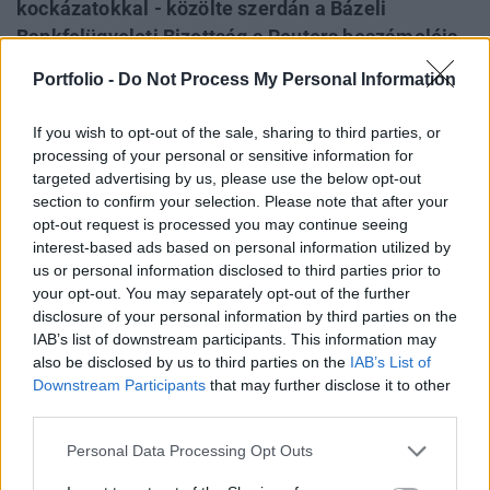
kockázatokkal - közölte szerdán a Bázeli
Bankfelügyeleti Bizottság a Reuters beszámolója
szerint. Egy teljes konferencianapon keresztül
Portfolio -
Do Not Process My Personal Information
azzal foglalkozunk az AI in Business c.
rendezvényünkön április 23-án, milyen
If you wish to opt-out of the sale, sharing to third parties, or
változásokat hoz az AI az üzlet számára az egyes
processing of your personal or sensitive information for
szektorokban és területeken.
targeted advertising by us, please use the below opt-out
section to confirm your selection. Please note that after your
opt-out request is processed you may continue seeing
AI in Business 2024Hasonló témákról is szó lesz az AI in
interest-based ads based on personal information utilized by
Business rendezvényünkön jövő kedden. Regisztráció és
us or personal information disclosed to third parties prior to
részletek itt!Információ és jelentkezés Egyelőre
your opt-out. You may separately opt-out of the further
megválaszolatlan kérdéseket láthatunk arra vonatkozóan,
disclosure of your personal information by third parties on the
hogy a mesterséges intelligencia használata vagy a gépi
IAB’s list of downstream participants. This information may
tanulás (Machine Learning) alkalmazása a banki
also be disclosed by us to third parties on the
IAB’s List of
tevékenységben nettó pozitív vagy negatív hatással...
Downstream Participants
that may further disclose it to other
third parties.
Personal Data Processing Opt Outs
KEDVES OLVASÓNK!