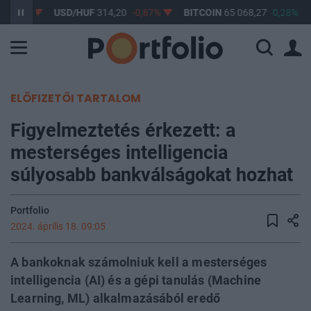
-0,61%
USD/HUF
314,20
-0,87%
BITCOIN
65 068,27
0,28%
ELŐFIZETŐI TARTALOM
Figyelmeztetés érkezett: a
mesterséges intelligencia
súlyosabb bankválságokat hozhat
Portfolio
2024. április 18. 09:05
A bankoknak számolniuk kell a mesterséges
intelligencia (AI) és a gépi tanulás (Machine
Learning, ML) alkalmazásából eredő