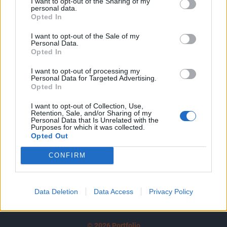
I want to opt-out of the Sharing of my
A keresett cikk a portfolio.hu hírarchívumához
personal data.
tartozik, melynek olvasása előfizetéses
Opted In
regisztrációhoz kötött.
I want to opt-out of the Sale of my
Personal Data.
Az előfizetés a következőket tartalmazza:
Opted In
Portfolio.hu teljes cikkarchívum
I want to opt-out of processing my
Kötéslisták: BÉT elmúlt 2 év napon belüli
Personal Data for Targeted Advertising.
kötéslistái
Opted In
I want to opt-out of Collection, Use,
Előfizetés
Retention, Sale, and/or Sharing of my
Personal Data that Is Unrelated with the
Purposes for which it was collected.
Opted Out
MÁR ELŐFIZETŐNK VAGY?
BEJELENTKEZÉS
CONFIRM
Data Deletion
Data Access
Privacy Policy
© 2026 Portfolio