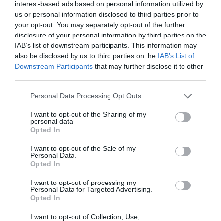
bírságot szabott ki az UniCredit Bankra a
interest-based ads based on personal information utilized by
us or personal information disclosed to third parties prior to
pénzmosás- és terrorizmusfinanszírozás-
your opt-out. You may separately opt-out of the further
megelőzési tevékenysége kapcsán feltárt
disclosure of your personal information by third parties on the
hiányosságai miatt. A bank többek között számos
IAB’s list of downstream participants. This information may
pénzmosásgyanús ügyletet egyáltalán nem, vagy
also be disclosed by us to third parties on the
IAB’s List of
nem haladéktalanul jelentett be, ügyfél-
Downstream Participants
that may further disclose it to other
third parties.
átvilágítási gyakorlata nem volt megfelelő, s
szűrőrendszere sem teljesen felelt meg a
Personal Data Processing Opt Outs
jogszabályoknak - közölte a felügyelet.
I want to opt-out of the Sharing of my
personal data.
A Magyar Nemzeti Bank (MNB) hivatalból célvizsgálatot
Opted In
folytatott le az UniCredit Bank Hungary Zrt.-nél (UniCredit
I want to opt-out of the Sale of my
Bank) a hitelintézet pénzmosás- és
Personal Data.
terrorizmusfinanszírozás-megelőzési tevékenységének
Opted In
ellenőrzésére. A felügyeleti vizsgálat a 2021. február 1-jétől
I want to opt-out of processing my
a vizsgálat lezárásáig terjedő időszakot tekintette át. Az
Personal Data for Targeted Advertising.
MNB az UniCredit Bank pénzmosás- és
Opted In
terrorizmusfinanszírozás-megelőzési...
I want to opt-out of Collection, Use,