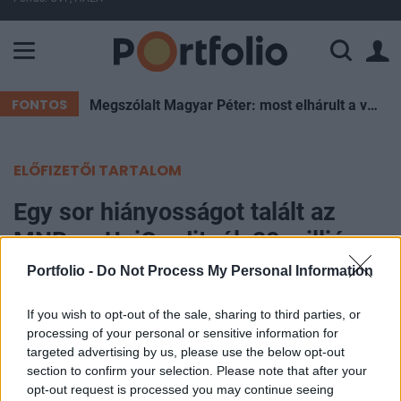
A Paksi Atomerőmű összteljesítménye 226 MW. A Duna vízállá
FONTOS
Megszólalt Magyar Péter: most elhárult a veszély, de Pakson újra pattanásig feszülhet a helyzet
ELŐFIZETŐI TARTALOM
Egy sor hiányosságot talált az
MNB az UniCreditnél, 28 milliós
bírság lett a vége
Portfolio -
Do Not Process My Personal Information
If you wish to opt-out of the sale, sharing to third parties, or
Portfolio
processing of your personal or sensitive information for
2024. április 19. 09:56
targeted advertising by us, please use the below opt-out
section to confirm your selection. Please note that after your
Az MNB összesen több mint 28 millió forint
opt-out request is processed you may continue seeing