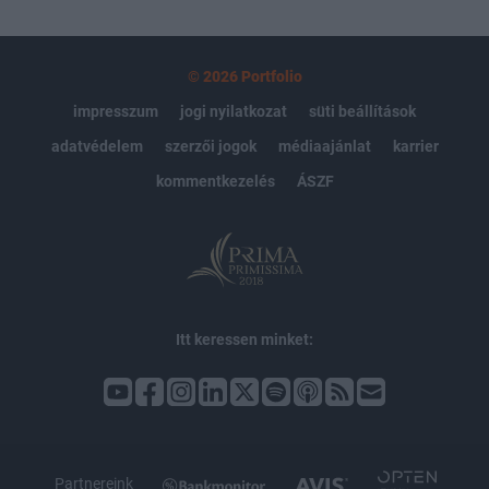
© 2026 Portfolio
impresszum
jogi nyilatkozat
süti beállítások
adatvédelem
szerzői jogok
médiaajánlat
karrier
kommentkezelés
ÁSZF
Itt keressen minket:
Partnereink