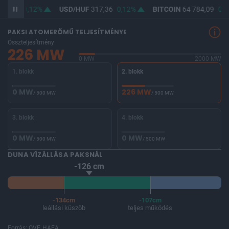
65,86
0,12%
USD/HUF
317,36
0,12%
BITCOIN
64 784,09
0,8
PAKSI ATOMERŐMŰ TELJESÍTMÉNYE
Összteljesítmény
226 MW
0 MW
2000 MW
1. blokk
2. blokk
0 MW
226 MW
/ 500 MW
/ 500 MW
3. blokk
4. blokk
0 MW
0 MW
/ 500 MW
/ 500 MW
DUNA VÍZÁLLÁSA PAKSNÁL
-126 cm
-134cm
-107cm
leállási küszöb
teljes működés
Forrás: OVF, HAEA