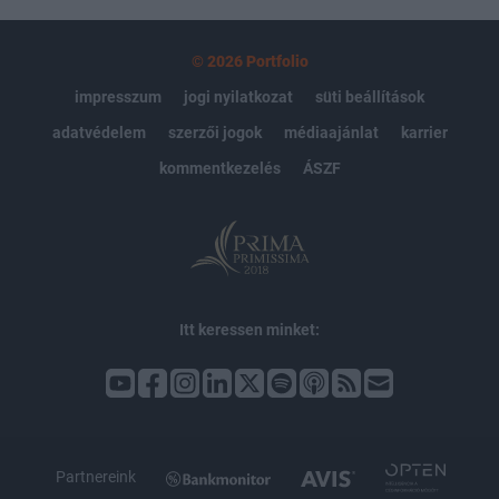
© 2026 Portfolio
impresszum
jogi nyilatkozat
süti beállítások
adatvédelem
szerzői jogok
médiaajánlat
karrier
kommentkezelés
ÁSZF
Itt keressen minket:
Partnereink