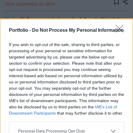
2024. szeptember 03. 08:31
Virágzik Oroszország kereskedelme Indiával, és a
kétoldalú fizetési tranzakciók zökkenőmentesen
Portfolio -
Do Not Process My Personal Information
zajlanak - mondta Anatolij Popov, a legnagyobb
orosz pénzintézet, a Sberbank vezérigazgató-
If you wish to opt-out of the sale, sharing to third parties, or
helyettese a Reutersnek. A bank kezeli az Indiába
processing of your personal or sensitive information for
targeted advertising by us, please use the below opt-out
irányuló orosz export akár 70%-ának a fizetési
section to confirm your selection. Please note that after your
tranzakcióit.
opt-out request is processed you may continue seeing
interest-based ads based on personal information utilized by
Future of Finance 2026Szeptember 23-án lesz a Portfolio
us or personal information disclosed to third parties prior to
Future of Finance 2026 konferenciája, amelyen feltárul a
your opt-out. You may separately opt-out of the further
pénzügyek jövője, érdemes eljönni.Információ és
disclosure of your personal information by third parties on the
jelentkezésOroszország Indiával folytatott kereskedelme
IAB’s list of downstream participants. This information may
also be disclosed by us to third parties on the
IAB’s List of
2023-ra csaknem megduplázódott, és 65 milliárd dollárra
Downstream Participants
that may further disclose it to other
emelkedett, miután a szubkontinsnyi ország az orosz olaj
third parties.
egyik fő importőrévé vált az ukrajnai konfliktus...
Personal Data Processing Opt Outs