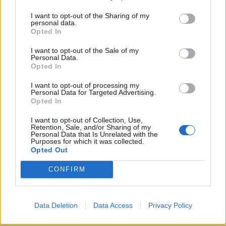
KEDVES OLVASÓNK!
I want to opt-out of the Sharing of my
personal data.
A keresett cikk a portfolio.hu hírarchívumához
Opted In
tartozik, melynek olvasása előfizetéses
I want to opt-out of the Sale of my
regisztrációhoz kötött.
Personal Data.
Opted In
Az előfizetés a következőket tartalmazza:
I want to opt-out of processing my
Portfolio.hu teljes cikkarchívum
Personal Data for Targeted Advertising.
Kötéslisták: BÉT elmúlt 2 év napon belüli
Opted In
kötéslistái
I want to opt-out of Collection, Use,
Retention, Sale, and/or Sharing of my
Personal Data that Is Unrelated with the
Előfizetés
Purposes for which it was collected.
Opted Out
CONFIRM
MÁR ELŐFIZETŐNK VAGY?
BEJELENTKEZÉS
Data Deletion
Data Access
Privacy Policy