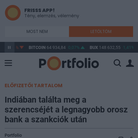
FRISSS APP!
Tény, elemzés, vélemény
MOST NEM
LETÖLTÖM
20
-0,87%
BITCOIN
64 934,84
0,07%
BUX
148 632,55
1,41%
ELŐFIZETŐI TARTALOM
Indiában találta meg a
szerencséjét a legnagyobb orosz
bank a szankciók után
Portfolio