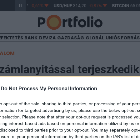
R/HUF
363,17
-0,61%
USD/HUF
314,20
-0,87%
BITCOIN
65 05
EFEKTETÉS
BANK
DEVIZA
GAZDASÁG
GLOBÁL
UNIÓS FORRÁ
TALOM
számlanyitással terjeszkedik
ban a Gránit
-
Do Not Process My Personal Information
to opt-out of the sale, sharing to third parties, or processing of your per
50
formation for targeted advertising by us, please use the below opt-out s
r selection. Please note that after your opt-out request is processed y
t számlát nyithatnak a Romániában élő ügyfelek a Grán
eing interest-based ads based on personal information utilized by us or
disclosed to third parties prior to your opt-out. You may separately opt-
 technológiai hátteret ehhez az Onfido biztosítja - köz
losure of your personal information by third parties on the IAB’s list of