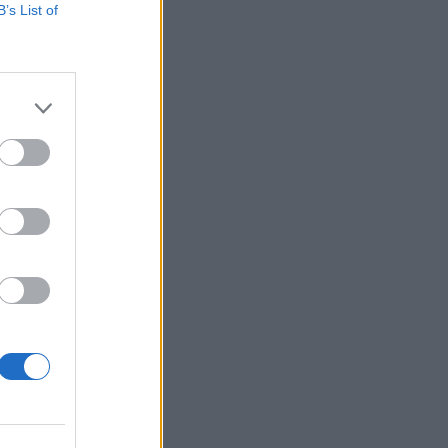
B’s List of
már együtt az
lenőrzés területén.
tleges csalási
izetéses