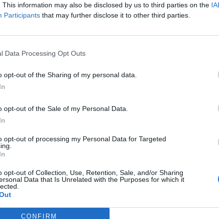
. This information may also be disclosed by us to third parties on the
IA
ársaság Európa számos bankjával, köztük az OTP-vel - működik 
Participants
that may further disclose it to other third parties.
 pénzmosás elleni védekezés és a digitális személyazonosság-el
igencia alapokra épülő ellenőrzési módszerek biztosítják az ese
t. A banki digitális innovációkról november...
l Data Processing Opt Outs
ASÓNK!
o opt-out of the Sharing of my personal data.
In
a portfolio.hu hírarchívumához tartozik, melynek olvasása előf
ötött.
o opt-out of the Sale of my Personal Data.
In
övetkezőket tartalmazza:
 teljes cikkarchívum
to opt-out of processing my Personal Data for Targeted
ing.
 BÉT elmúlt 2 év napon belüli
In
o opt-out of Collection, Use, Retention, Sale, and/or Sharing
ersonal Data that Is Unrelated with the Purposes for which it
Előfizetés
lected.
Out
CONFIRM