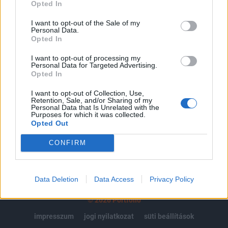
regisztrációhoz kötött.
Opted In
Az előfizetés a következőket tartalmazza:
I want to opt-out of the Sale of my
Personal Data.
Portfolio.hu teljes cikkarchívum
Opted In
Kötéslisták: BÉT elmúlt 2 év napon belüli
kötéslistái
I want to opt-out of processing my
Personal Data for Targeted Advertising.
Opted In
Előfizetés
I want to opt-out of Collection, Use,
Retention, Sale, and/or Sharing of my
Personal Data that Is Unrelated with the
Purposes for which it was collected.
MÁR ELŐFIZETŐNK VAGY?
BEJELENTKEZÉS
Opted Out
CONFIRM
Data Deletion
Data Access
Privacy Policy
© 2026 Portfolio
impresszum
jogi nyilatkozat
süti beállítások