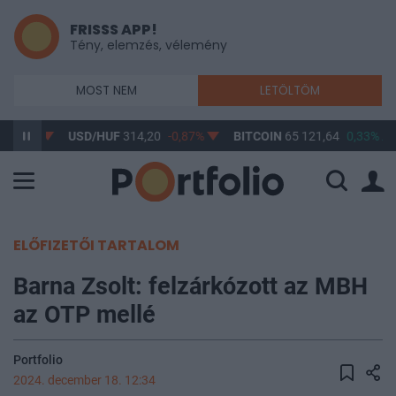
FRISSS APP!
Tény, elemzés, vélemény
MOST NEM
LETÖLTÖM
-0,61%
USD/HUF
314,20
-0,87%
BITCOIN
65 121,64
0,33%
ELŐFIZETŐI TARTALOM
Barna Zsolt: felzárkózott az MBH
az OTP mellé
Portfolio
2024. december 18. 12:34