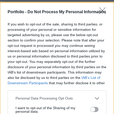
"Megcsináltuk, amit vállaltunk: 2024-ben az MBH
Portfolio -
Do Not Process My Personal Information
Bank felért a piacvezető OTP Bank mellé" -
jelentette ki Barna Zsolt az Indexnek adott
If you wish to opt-out of the sale, sharing to third parties, or
interjújában.
processing of your personal or sensitive information for
targeted advertising by us, please use the below opt-out
Future of Finance 2026Szeptember 23-án lesz a Portfolio
section to confirm your selection. Please note that after your
Future of Finance 2026 konferenciája, amelyen feltárul a
opt-out request is processed you may continue seeing
interest-based ads based on personal information utilized by
pénzügyek jövője, érdemes eljönni.Információ és
us or personal information disclosed to third parties prior to
jelentkezésAz MBH Bank elnök-vezérigazgatója a bankadót
your opt-out. You may separately opt-out of the further
ugyan fájdalmasnak tartja, de elfogadja, hogy a gazdaság
disclosure of your personal information by third parties on the
stabilitása érdekében szükséges teher. Ők fizetik a
IAB’s list of downstream participants. This information may
legtöbbet belőle az államkasszába: Összesen...
also be disclosed by us to third parties on the
IAB’s List of
Downstream Participants
that may further disclose it to other
third parties.
KEDVES OLVASÓNK!
Personal Data Processing Opt Outs
A keresett cikk a portfolio.hu hírarchívumához
I want to opt-out of the Sharing of my
tartozik, melynek olvasása előfizetéses
personal data.