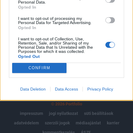
Personal Data.
Portfolio.hu teljes cikkarchívum
Opted In
Kötéslisták: BÉT elmúlt 2 év napon belüli
I want to opt-out of processing my
kötéslistái
Personal Data for Targeted Advertising.
Opted In
Előfizetés
I want to opt-out of Collection, Use,
Retention, Sale, and/or Sharing of my
Personal Data that Is Unrelated with the
Purposes for which it was collected.
Opted Out
MÁR ELŐFIZETŐNK VAGY?
BEJELENTKEZÉS
CONFIRM
Data Deletion
Data Access
Privacy Policy
© 2026 Portfolio
impresszum
jogi nyilatkozat
süti beállítások
adatvédelem
szerzői jogok
médiaajánlat
karrier
kommentkezelés
ÁSZF