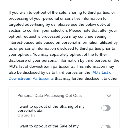
Facebook-bejegyzésben közölte: "minden
meglévő ATM-et üzemeltetni kell, nincs
If you wish to opt-out of the sale, sharing to third parties, or
processing of your personal or sensitive information for
leszerelés!".
targeted advertising by us, please use the below opt-out
section to confirm your selection. Please note that after your
Portfolio Financial IT 2025AI-boom, fintech innovációk,
opt-out request is processed you may continue seeing
digitális transzformáció - Merre tart a bankszektor digitális
interest-based ads based on personal information utilized by
fejlődése? Erről lesz szó május 27-én a Portfolio Financial
us or personal information disclosed to third parties prior to
IT konferenciáján! Regisztráció és részletek itt!Információ
your opt-out. You may separately opt-out of the further
és jelentkezés Minden településre bankautomata!
disclosure of your personal information by third parties on the
Döntöttünk: minden meglévő ATM-et üzemeltetni kell, nincs
IAB’s list of downstream participants. This information may
also be disclosed by us to third parties on the
IAB’s List of
leszerelés! - írta Facebook-bejgyzésben...
Downstream Participants
that may further disclose it to other
third parties.
KEDVES OLVASÓNK!
Personal Data Processing Opt Outs
A keresett cikk a portfolio.hu hírarchívumához
I want to opt-out of the Sharing of my
tartozik, melynek olvasása előfizetéses
personal data.
Opted In
regisztrációhoz kötött.
I want to opt-out of the Sale of my
Az előfizetés a következőket tartalmazza: