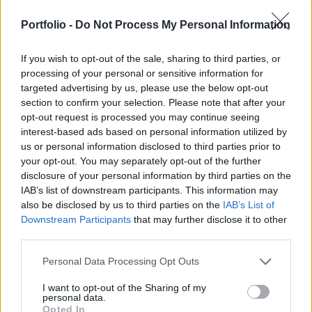
kereskedelmi tárgyalások bizonytalansága miatt
Portfolio -
Do Not Process My Personal Information
várhatóan csökkenni fognak a vállalati nyereség-
előrejelzések - tudósított a CNBC.
If you wish to opt-out of the sale, sharing to third parties, or
processing of your personal or sensitive information for
A bank első negyedéves eredményeit ismertető
targeted advertising by us, please use the below opt-out
sajtótájékoztatón Jeremy Barnum, a JPMorgan pénzügyi
section to confirm your selection. Please note that after your
igazgatója elmondta, hogy nem lát okot a bank
opt-out request is processed you may continue seeing
előrejelzéseinek visszavonására, ezek a gazdasági
interest-based ads based on personal information utilized by
teljesítmény és a kamatlábak alakulásától függenek.
us or personal information disclosed to third parties prior to
Kapcsolódó cikkünk 2025. 04. 11. Kellemes meglepetést
your opt-out. You may separately opt-out of the further
disclosure of your personal information by third parties on the
hozott az első amerikai nagybanki gyorsjelentés Főnöke,
IAB’s list of downstream participants. This information may
Dimon...
also be disclosed by us to third parties on the
IAB’s List of
Downstream Participants
that may further disclose it to other
third parties.
KEDVES OLVASÓNK!
Personal Data Processing Opt Outs
A keresett cikk a portfolio.hu hírarchívumához
tartozik, melynek olvasása előfizetéses
I want to opt-out of the Sharing of my
personal data.
regisztrációhoz kötött.
Opted In