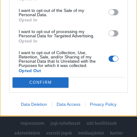
Az előfizetés a következőket tartalmazza:
I want to opt-out of the Sale of my
Portfolio.hu teljes cikkarchívum
Personal Data.
Opted In
Kötéslisták: BÉT elmúlt 2 év napon belüli
kötéslistái
I want to opt-out of processing my
Personal Data for Targeted Advertising.
Opted In
Előfizetés
I want to opt-out of Collection, Use,
Retention, Sale, and/or Sharing of my
Personal Data that Is Unrelated with the
MÁR ELŐFIZETŐNK VAGY?
BEJELENTKEZÉS
Purposes for which it was collected.
Opted Out
CONFIRM
Data Deletion
Data Access
Privacy Policy
© 2026 Portfolio
impresszum
jogi nyilatkozat
süti beállítások
adatvédelem
szerzői jogok
médiaajánlat
karrier