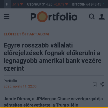
3,17
-0,61%
USD/HUF
314,20
-0,87%
BITCOIN
64 948,45
1,0
ELŐFIZETŐI TARTALOM
Egyre rosszabb vállalati
előrejelzések fognak előkerülni a
legnagyobb amerikai bank vezére
szerint
Portfolio
2025. április 11. 22:00
Jamie Dimon, a JPMorgan Chase vezérigazgatója
pénteken előrevetítette: a Trump-féle