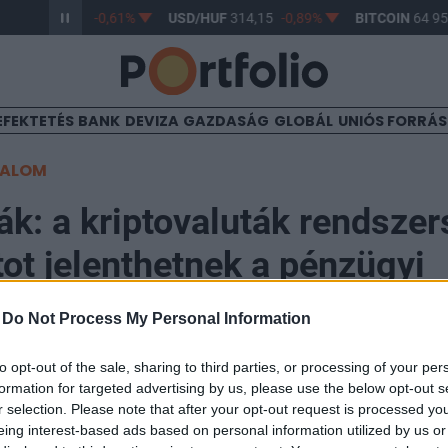
/HUF
363,16
-0,61%
USD/HUF
314,15
-0,89%
BITCOIN
64 958
EFEKTETÉS
BANK
DEVIZA
GAZDASÁG
GLOBÁL
UNIÓS FORRÁ
TALOM
k: a kriptovaluták rendszer
ot jelenthetnek a pénzügyi
re
-
Do Not Process My Personal Information
to opt-out of the sale, sharing to third parties, or processing of your per
formation for targeted advertising by us, please use the below opt-out s
r selection. Please note that after your opt-out request is processed y
eing interest-based ads based on personal information utilized by us or
litási Tanács (FSB) leköszönő elnöke szerint a kripto