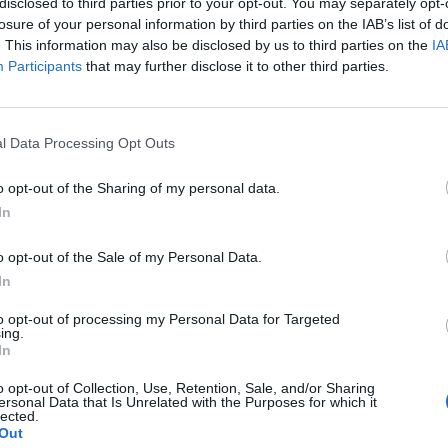
disclosed to third parties prior to your opt-out. You may separately opt-
ckázatot jelenthetnek a globális pénzügyi rendszerre -
losure of your personal information by third parties on the IAB’s list of
. This information may also be disclosed by us to third parties on the
IA
Participants
that may further disclose it to other third parties.
chnology 2025A legforróbb digitális banki innovációkról, fintech
vember 4-ei Banking Technology rendezvényén. Regisztráció és ré
elentkezés Klaas Knot egy spanyolországi beszédében kiemelte, h
l Data Processing Opt Outs
tént csődök, likviditási válságok és csalások ellenére az FSB...
o opt-out of the Sharing of my personal data.
In
ASÓNK!
o opt-out of the Sale of my Personal Data.
a portfolio.hu hírarchívumához tartozik, melynek olvasása előf
In
ötött.
to opt-out of processing my Personal Data for Targeted
övetkezőket tartalmazza:
ing.
 teljes cikkarchívum
In
 BÉT elmúlt 2 év napon belüli
o opt-out of Collection, Use, Retention, Sale, and/or Sharing
ersonal Data that Is Unrelated with the Purposes for which it
lected.
Out
Előfizetés