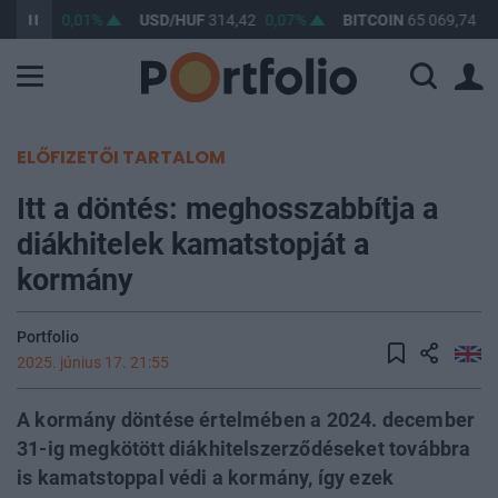
363,23
0,01%
USD/HUF
314,42
0,07%
BITCOIN
65 069,74
0,
ELŐFIZETŐI TARTALOM
Itt a döntés: meghosszabbítja a
diákhitelek kamatstopját a
kormány
Portfolio
2025. június 17. 21:55
A kormány döntése értelmében a 2024. december
31-ig megkötött diákhitelszerződéseket továbbra
is kamatstoppal védi a kormány, így ezek