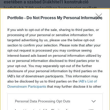
esetében a szabad Diákhitel1 konstrukció
legfeljebb 7,99 százalékos kamatszint mellett
alkalmazható 2025 második félévében is. A
Portfolio -
Do Not Process My Personal Information
célzott képzési célú konstrukciók, így a Diákhitel2
és a Képzési Hitel továbbra is kamatmentesen
If you wish to opt-out of the sale, sharing to third parties, or
igényelhetők - közölte kedd este a
processing of your personal or sensitive information for
Nemzetgazdasági Minisztérium.
targeted advertising by us, please use the below opt-out
section to confirm your selection. Please note that after your
opt-out request is processed you may continue seeing
Private Health Forum 2026Új lehetőségek a magyar
interest-based ads based on personal information utilized by
egészségügy előtt - De mégis mihez kezd ezzel a
us or personal information disclosed to third parties prior to
magánegészségügyi szektor? Jubileumi konferenciánkon
your opt-out. You may separately opt-out of the further
kiderül.Információ és jelentkezésAz NGM közleménye
disclosure of your personal information by third parties on the
emlékeztet arra, hogy a rendszer 400 ezer hallgatónak
IAB’s list of downstream participants. This information may
segített már eddig diplomához jutni. A hallgatók jövője
also be disclosed by us to third parties on the
IAB’s List of
közérdek, ők jelentik a jövő munkavállalóit, vállalkozóit...
Downstream Participants
that may further disclose it to other
third parties.
Personal Data Processing Opt Outs
KEDVES OLVASÓNK!