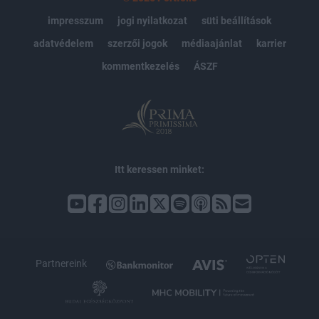
impresszum
jogi nyilatkozat
süti beállítások
adatvédelem
szerzői jogok
médiaajánlat
karrier
kommentkezelés
ÁSZF
Itt keressen minket:
Partnereink