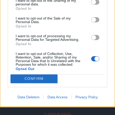
I want to opt-out of the Sharing of my
A keresett cikk a portfolio.hu hírarchívumához
personal data.
tartozik, melynek olvasása előfizetéses
Opted In
regisztrációhoz kötött.
I want to opt-out of the Sale of my
Personal Data.
Az előfizetés a következőket tartalmazza:
Opted In
Portfolio.hu teljes cikkarchívum
I want to opt-out of processing my
Kötéslisták: BÉT elmúlt 2 év napon belüli
Personal Data for Targeted Advertising.
kötéslistái
Opted In
I want to opt-out of Collection, Use,
Előfizetés
Retention, Sale, and/or Sharing of my
Personal Data that Is Unrelated with the
Purposes for which it was collected.
Opted Out
MÁR ELŐFIZETŐNK VAGY?
BEJELENTKEZÉS
CONFIRM
Data Deletion
Data Access
Privacy Policy
© 2026 Portfolio