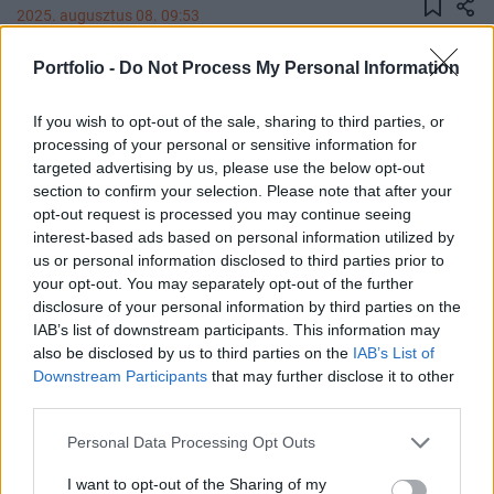
2025. augusztus 08. 09:53
Portfolio -
Do Not Process My Personal Information
Közleményt adott ki a Magyar Bankszövetség a
hazai nem banki fizetési szolgáltató okozta
If you wish to opt-out of the sale, sharing to third parties, or
hibáról és annak kezeléséről.
processing of your personal or sensitive information for
targeted advertising by us, please use the below opt-out
2025. augusztus 6-án több hazai bank ügyfeleinél
section to confirm your selection. Please note that after your
előfordult, hogy korábbi bankkártyás tranzakcióikat
opt-out request is processed you may continue seeing
tévesen ismételten megterhelték az ügyfelek fizetési
interest-based ads based on personal information utilized by
számláin. A közlemény szerint a hiba oka egyetlen,
us or personal information disclosed to third parties prior to
bankszektoron kívüli kártyaelfogadó technikai
your opt-out. You may separately opt-out of the further
disclosure of your personal information by third parties on the
problémájára vezethető vissza. Ilyen esetekben mind a
IAB’s list of downstream participants. This information may
kártyatársaságok, mind a bankok a tranzakciók technikai
also be disclosed by us to third parties on the
IAB’s List of
feldolgozását...
Downstream Participants
that may further disclose it to other
third parties.
KEDVES OLVASÓNK!
Personal Data Processing Opt Outs
A keresett cikk a portfolio.hu hírarchívumához
I want to opt-out of the Sharing of my