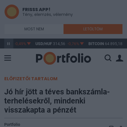
FRISSS APP!
Tény, elemzés, vélemény
MOST NEM
LETÖLTÖM
363,62
-0,49%
USD/HUF
314,56
-0,76%
BITCOIN
64 895,18
0
ELŐFIZETŐI TARTALOM
Jó hír jött a téves bankszámla-
terhelésekről, mindenki
visszakapta a pénzét
Portfolio