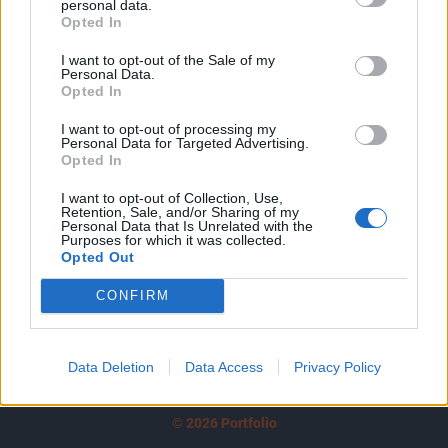
personal data.
tartozik, melynek olvasása előfizetéses
Opted In
regisztrációhoz kötött.
I want to opt-out of the Sale of my
Az előfizetés a következőket tartalmazza:
Personal Data.
Opted In
Portfolio.hu teljes cikkarchívum
Kötéslisták: BÉT elmúlt 2 év napon belüli
I want to opt-out of processing my
Personal Data for Targeted Advertising.
kötéslistái
Opted In
Előfizetés
I want to opt-out of Collection, Use,
Retention, Sale, and/or Sharing of my
Personal Data that Is Unrelated with the
Purposes for which it was collected.
Opted Out
MÁR ELŐFIZETŐNK VAGY?
BEJELENTKEZÉS
CONFIRM
Data Deletion
Data Access
Privacy Policy
© 2026 Portfolio