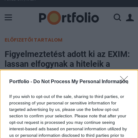
A Paksi Atomerőmű összteljesítménye 225 MW. A Duna vízállá
ELŐFIZETŐI TARTALOM
Figyelmeztetést adott ki az EXIM:
lassan elfogynak a hiteleik a
Demján Sándor Programban
Portfolio -
Do Not Process My Personal Information
Portfolio
If you wish to opt-out of the sale, sharing to third parties, or
2025. október 02. 18:51
processing of your personal or sensitive information for
targeted advertising by us, please use the below opt-out
Meghaladta az 500 milliárd forintot az EXIM
section to confirm your selection. Please note that after your
Magyarország által a Demján Sándor Programban
opt-out request is processed you may continue seeing
meghirdetett konstrukcióikra befogadott
interest-based ads based on personal information utilized by
us or personal information disclosed to third parties prior to
hitelkérelmek összege. A 600 milliárd forintra