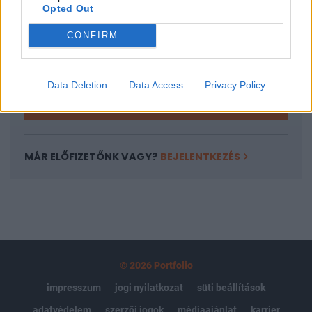
Opted Out
Az előfizetés a következőket tartalmazza:
Portfolio.hu teljes cikkarchívum
CONFIRM
Kötéslisták: BÉT elmúlt 2 év napon belüli
kötéslistái
Data Deletion
Data Access
Privacy Policy
Előfizetés
MÁR ELŐFIZETŐNK VAGY?
BEJELENTKEZÉS
© 2026 Portfolio
impresszum
jogi nyilatkozat
süti beállítások
adatvédelem
szerzői jogok
médiaajánlat
karrier