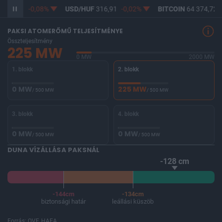
365,12
-0,08%
USD/HUF
316,91
-0,02%
BITCOIN
64 374,72
PAKSI ATOMERŐMŰ TELJESÍTMÉNYE
Összteljesítmény
225 MW
0 MW
2000 MW
1. blokk
2. blokk
0 MW
225 MW
/ 500 MW
/ 500 MW
3. blokk
4. blokk
0 MW
0 MW
/ 500 MW
/ 500 MW
DUNA VÍZÁLLÁSA PAKSNÁL
-128 cm
-144cm
-134cm
biztonsági határ
leállási küszöb
Forrás: OVF, HAEA