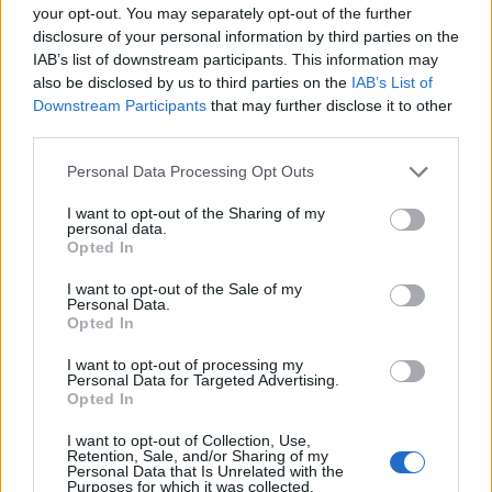
your opt-out. You may separately opt-out of the further
bővített keretösszeg eléréséig már csak kevesebb
disclosure of your personal information by third parties on the
mint 100 milliárd forint áll a cégek rendelkezésére
IAB’s list of downstream participants. This information may
a kedvező finanszírozási lehetőségekből – hívta
also be disclosed by us to third parties on the
IAB’s List of
Downstream Participants
that may further disclose it to other
fel a figyelmet a bank.
third parties.
Januári indulása óta több mint 700 hazai vállalkozás
Personal Data Processing Opt Outs
kérelmét fogadta be az EXIM Magyarország a Demján
Sándor Program keretében meghirdetett új finanszírozási
I want to opt-out of the Sharing of my
personal data.
lehetőségek valamelyikére, összesen 520 milliárd forint
Opted In
értékben. Kapcsolódó cikkünk 2024. 12. 11. Megérkezett a
kormány újabb bejelentése: további 400 milliárdot kapnak
I want to opt-out of the Sale of my
Personal Data.
a magyar vállalkozások 2025. 02....
Opted In
I want to opt-out of processing my
Personal Data for Targeted Advertising.
KEDVES OLVASÓNK!
Opted In
A keresett cikk a portfolio.hu hírarchívumához
I want to opt-out of Collection, Use,
tartozik, melynek olvasása előfizetéses
Retention, Sale, and/or Sharing of my
Personal Data that Is Unrelated with the
regisztrációhoz kötött.
Purposes for which it was collected.