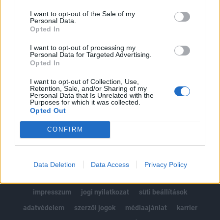
Az előfizetés a következőket tartalmazza:
I want to opt-out of the Sale of my
Portfolio.hu teljes cikkarchívum
Personal Data.
Kötéslisták: BÉT elmúlt 2 év napon belüli
Opted In
kötéslistái
I want to opt-out of processing my
Personal Data for Targeted Advertising.
Opted In
Előfizetés
I want to opt-out of Collection, Use,
Retention, Sale, and/or Sharing of my
Personal Data that Is Unrelated with the
MÁR ELŐFIZETŐNK VAGY?
BEJELENTKEZÉS
Purposes for which it was collected.
Opted Out
CONFIRM
Data Deletion
Data Access
Privacy Policy
© 2026 Portfolio
impresszum
jogi nyilatkozat
süti beállítások
adatvédelem
szerzői jogok
médiaajánlat
karrier