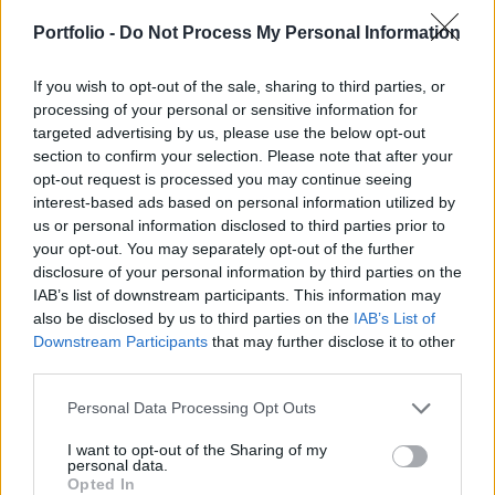
German Gref, a Sberbank vezérigazgatója a
Reuters szerint. A hitelintézeti szektor nyereség
Portfolio -
Do Not Process My Personal Information
már enélkül is elmarad a korábbi évekétől.
If you wish to opt-out of the sale, sharing to third parties, or
Kecskemét - Merre tovább hazai kkv-k? - Versenyképesség
processing of your personal or sensitive information for
targeted advertising by us, please use the below opt-out
2026-banMerre tovább hazai kkv-k? - Versenyképesség
section to confirm your selection. Please note that after your
2026-ban! Jön a Portfolio félnapos, üzleti vidéki
opt-out request is processed you may continue seeing
rendezvénysorozata, ami naprakész gazdasági és
interest-based ads based on personal information utilized by
pénzügyi helyzetképpel segíti a helyi kkv-szektort.
us or personal information disclosed to third parties prior to
Szeptemberben Szegeden és Kecskeméten
your opt-out. You may separately opt-out of the further
találkozunk!Információ és jelentkezésA parlamentben
disclosure of your personal information by third parties on the
jelenleg felülvizsgálat alatt...
IAB’s list of downstream participants. This information may
also be disclosed by us to third parties on the
IAB’s List of
Downstream Participants
that may further disclose it to other
KEDVES OLVASÓNK!
third parties.
A keresett cikk a portfolio.hu hírarchívumához
Personal Data Processing Opt Outs
tartozik, melynek olvasása előfizetéses
I want to opt-out of the Sharing of my
regisztrációhoz kötött.
personal data.
Opted In