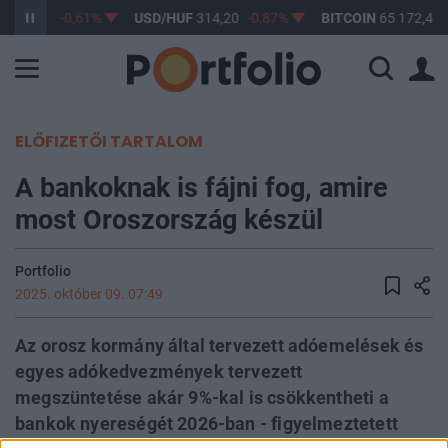
F
363,17
-0,61%
USD/HUF
314,20
-0,87%
BITCOIN
65 172,40
ELŐFIZETŐI TARTALOM
A bankoknak is fájni fog, amire
most Oroszország készül
Portfolio
2025. október 09. 07:49
Az orosz kormány által tervezett adóemelések és
egyes adókedvezmények tervezett
megszüntetése akár 9%-kal is csökkentheti a
bankok nyereségét 2026-ban - figyelmeztetett