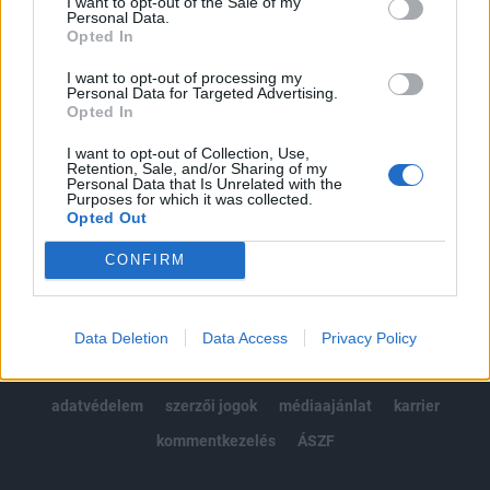
I want to opt-out of the Sale of my
Kötéslisták: BÉT elmúlt 2 év napon belüli
Personal Data.
kötéslistái
Opted In
I want to opt-out of processing my
Előfizetés
Personal Data for Targeted Advertising.
Opted In
I want to opt-out of Collection, Use,
MÁR ELŐFIZETŐNK VAGY?
BEJELENTKEZÉS
Retention, Sale, and/or Sharing of my
Personal Data that Is Unrelated with the
Purposes for which it was collected.
Opted Out
CONFIRM
© 2026 Portfolio
Data Deletion
Data Access
Privacy Policy
impresszum
jogi nyilatkozat
süti beállítások
adatvédelem
szerzői jogok
médiaajánlat
karrier
kommentkezelés
ÁSZF