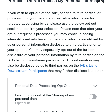
regisztráció és részletek itt!
Portfolio -
Do Not Process My Personal Information
A Nikkei üzleti napilap pénteki beszámolója szerint a
If you wish to opt-out of the sale, sharing to third parties, or
Mitsubishi UFJ Financial Group, a Sumitomo Mitsui
processing of your personal or sensitive information for
Financial Group és a Mizuho Financial Group közösen
targeted advertising by us, please use the below opt-out
section to confirm your selection. Please note that after your
vezet be valós devizák értékéhez kötött digitális pénzeket,
opt-out request is processed you may continue seeing
vagyis stablecoinokat. A három bank egységes
interest-based ads based on personal information utilized by
szabványokat dolgoz ki vállalati ügyfeleik számára,
us or personal information disclosed to third parties prior to
amelyek lehetővé teszik a stablecoinok egymás közötti
your opt-out. You may separately opt-out of the further
átutalását....
disclosure of your personal information by third parties on the
IAB’s list of downstream participants. This information may
also be disclosed by us to third parties on the
IAB’s List of
KEDVES OLVASÓNK!
Downstream Participants
that may further disclose it to other
third parties.
A keresett cikk a portfolio.hu hírarchívumához
tartozik, melynek olvasása előfizetéses
Personal Data Processing Opt Outs
regisztrációhoz kötött.
I want to opt-out of the Sharing of my
personal data.
Az előfizetés a következőket tartalmazza:
Opted In
Portfolio.hu teljes cikkarchívum