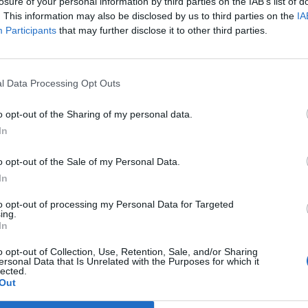
losure of your personal information by third parties on the IAB’s list of
. This information may also be disclosed by us to third parties on the
IA
ektetési Alapkezelô Rt.-nél, - mely a Pillér alapok törvényes képvi
Participants
that may further disclose it to other third parties.
ajdonos ÁPV Rt. Az iagzgatóság és a felügyelô bizottság tagjait
ntjáig az alábbiak szerint változtatta:Az igazgatóság tagjai:Dr.
 ZoltánMyloné Dr. Isépy EszterVirág...
l Data Processing Opt Outs
o opt-out of the Sharing of my personal data.
ASÓNK!
In
a portfolio.hu hírarchívumához tartozik, melynek olvasása előf
o opt-out of the Sale of my Personal Data.
ötött.
In
övetkezőket tartalmazza:
to opt-out of processing my Personal Data for Targeted
 teljes cikkarchívum
ing.
 BÉT elmúlt 2 év napon belüli
In
o opt-out of Collection, Use, Retention, Sale, and/or Sharing
ersonal Data that Is Unrelated with the Purposes for which it
lected.
Előfizetés
Out