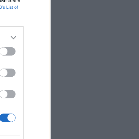
 downstream
B’s List of
selôje - az alapító
 a 2001. évi mérleg
 Endrédy IstvánDr.
izetéses