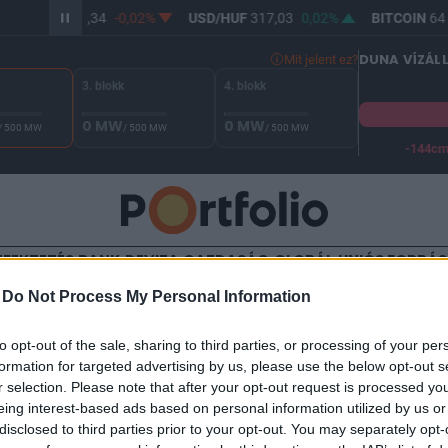
EUR/HUF
365,34
-0,02%
USD/HUF
317,03
0,02%
BITCOIN
64 
DUNA VÍZÁL
Mit jelent ez?
3. blokk
4. blokk
0 MW
0 MW
/ 500 MW
/ 500 MW
/ 500 MW
-144c
A Duna vízállása Paksnál -127 cm. A biztonsági határ -144 cm,
EFEKTETÉS
BANK
DEVIZA
GAZDASÁG
GLOBÁL
UNIÓS FORRÁ
-
Do Not Process My Personal Information
TALOM
to opt-out of the sale, sharing to third parties, or processing of your per
 változások a Prudent-Inves
formation for targeted advertising by us, please use the below opt-out s
r selection. Please note that after your opt-out request is processed y
eing interest-based ads based on personal information utilized by us or
disclosed to third parties prior to your opt-out. You may separately opt-
8:01