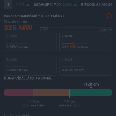
F
365,49
0,02%
USD/HUF
317,22
0,08%
BITCOIN
64 260,69
-
PAKSI ATOMERŐMŰ TELJESÍTMÉNYE
Összteljesítmény
226 MW
0 MW
2000 MW
1. blokk
2. blokk
0 MW
226 MW
/ 500 MW
/ 500 MW
3. blokk
4. blokk
0 MW
0 MW
/ 500 MW
/ 500 MW
DUNA VÍZÁLLÁSA PAKSNÁL
-128 cm
-144cm
-134cm
biztonsági határ
leállási küszöb
Forrás: OVF, HAEA