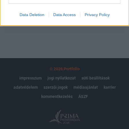
Előfizetés
Data Deletion
Data Access
Privacy Policy
MÁR ELŐFIZETŐNK VAGY?
BEJELENTKEZÉS
© 2026 Portfolio
impresszum
jogi nyilatkozat
süti beállítások
adatvédelem
szerzői jogok
médiaajánlat
karrier
kommentkezelés
ÁSZF