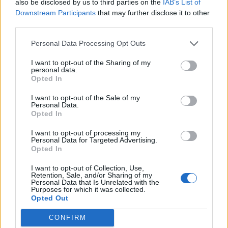
A lakások üdülési célra kiválóan alkalmasak, hiszen a
also be disclosed by us to third parties on the
IAB’s List of
hévízi termáltótól mindössze 600 méterre találhatók. A
Downstream Participants
that may further disclose it to other
third parties.
terület egy golf pályával és egy arborétummal határos,
továbbá egy teniszpálya és egy kültéri úszómedence is
Personal Data Processing Opt Outs
tartozik hozzá. Az Alap az ingatlanokat folyamatosan
értékesíteni kívánja. A lakások üdülési célú hasznosítás
I want to opt-out of the Sharing of my
personal data.
mellett befektetésnek is kiválóan...
Opted In
I want to opt-out of the Sale of my
Personal Data.
KEDVES OLVASÓNK!
Opted In
A keresett cikk a portfolio.hu hírarchívumához
I want to opt-out of processing my
tartozik, melynek olvasása előfizetéses
Personal Data for Targeted Advertising.
Opted In
regisztrációhoz kötött.
I want to opt-out of Collection, Use,
Az előfizetés a következőket tartalmazza:
Retention, Sale, and/or Sharing of my
Portfolio.hu teljes cikkarchívum
Personal Data that Is Unrelated with the
Purposes for which it was collected.
Kötéslisták: BÉT elmúlt 2 év napon belüli
Opted Out
kötéslistái
CONFIRM