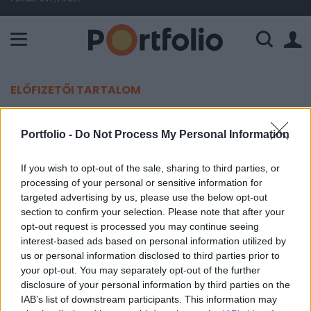
A Paksi Atomerőmű összteljesítménye 226 MW. A Duna vízállá
ELŐFIZETŐI TARTALOM
Lakásokat vett az Európa Alap
Portfolio -
Do Not Process My Personal Information
Portfolio
If you wish to opt-out of the sale, sharing to third parties, or
2002. október 04. 16:30
processing of your personal or sensitive information for
targeted advertising by us, please use the below opt-out
Az Európa Alap 22 lakást vásárolt a hévízi Római
section to confirm your selection. Please note that after your
opt-out request is processed you may continue seeing
Lakópark négy társasházi épületében - áll az alap
interest-based ads based on personal information utilized by
heti jelentésében. A közel fél hektáros parkban
us or personal information disclosed to third parties prior to
lévő épületekben lévő két szobás lakások átlagos
your opt-out. You may separately opt-out of the further
mérete 50 m2.
disclosure of your personal information by third parties on the
IAB’s list of downstream participants. This information may