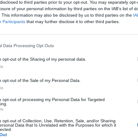
alap Európa egyik legnagyobb ingatlan alapjába a Néme
disclosed to third parties prior to your opt-out. You may separately opt-
UROREAL befektetési alap jegyeibe fektet és a HUF/E
losure of your personal information by third parties on the IAB’s list of
. This information may also be disclosed by us to third parties on the
IA
kkel fedezi.
Participants
that may further disclose it to other third parties.
(2004. augusztus 2-4.) 339 m Ft eszközértékkel indult. Az eltelt
ktetőkön kívül hazai nyugdíjpénztárak is befektettek az alapba. 
efektető Alap eszközeit normál piaci körülmények között 98-1
l Data Processing Opt Outs
ocsátott CS EUROREAL befektetési alapba fekteti. A CS EUROR
o opt-out of the Sharing of my personal data.
In
ASÓNK!
o opt-out of the Sale of my Personal Data.
a portfolio.hu hírarchívumához tartozik, melynek olvasása előf
In
ötött.
to opt-out of processing my Personal Data for Targeted
övetkezőket tartalmazza:
ing.
In
 teljes cikkarchívum
 BÉT elmúlt 2 év napon belüli
o opt-out of Collection, Use, Retention, Sale, and/or Sharing
ersonal Data that Is Unrelated with the Purposes for which it
lected.
Out