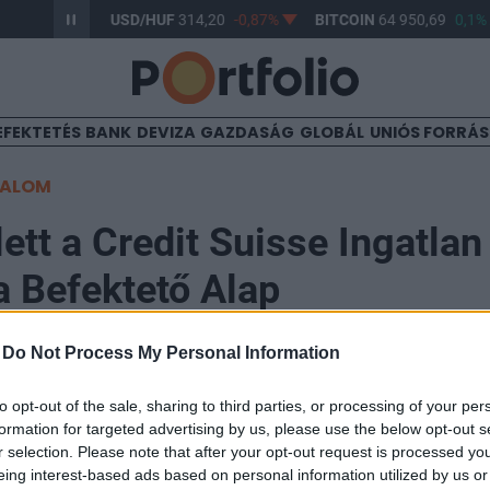
17
-0,61%
USD/HUF
314,20
-0,87%
BITCOIN
64 950,69
0,1%
EFEKTETÉS
BANK
DEVIZA
GAZDASÁG
GLOBÁL
UNIÓS FORRÁ
TALOM
lett a Credit Suisse Ingatlan
 Befektető Alap
-
Do Not Process My Personal Information
50
to opt-out of the sale, sharing to third parties, or processing of your per
formation for targeted advertising by us, please use the below opt-out s
Ingatlan Alapokba Befektető Alap nettó eszközértéke 2
r selection. Please note that after your opt-out request is processed y
illiárd forintot. A Credit Suisse Asset Management Hu
eing interest-based ads based on personal information utilized by us or