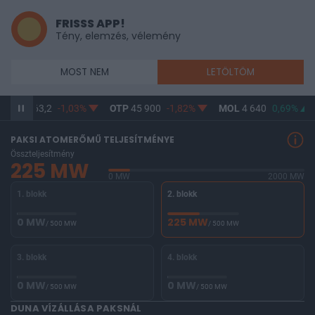
FRISSS APP!
Tény, elemzés, vélemény
MOST NEM
LETÖLTÖM
X
146 563,2
-1,03%
OTP
45 900
-1,82%
MOL
4 640
0,69%
PAKSI ATOMERŐMŰ TELJESÍTMÉNYE
Összteljesítmény
225 MW
0 MW
2000 MW
1. blokk
2. blokk
0 MW
225 MW
/ 500 MW
/ 500 MW
3. blokk
4. blokk
0 MW
0 MW
/ 500 MW
/ 500 MW
DUNA VÍZÁLLÁSA PAKSNÁL