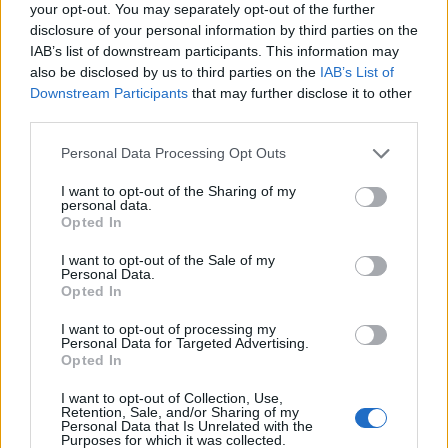
your opt-out. You may separately opt-out of the further
Alapkezelő Rt. kérelme alapján a PSZÁF
disclosure of your personal information by third parties on the
nyilvántartásba vette a Magyar Posta Nyíltvégű
IAB’s list of downstream participants. This information may
Pénzpiaci Befektetési Alapot kettőszázmillió
also be disclosed by us to third parties on the
IAB’s List of
forint induló saját tőkével.
Downstream Participants
that may further disclose it to other
third parties.
Az alapkezelő nyílt végű értékpapír befektetési alapot
Personal Data Processing Opt Outs
kívánt létrehozni, befektetési jegyek nyilvános forgalomba
hozatala útján. A Felügyelet III/110.232/2004. számú
I want to opt-out of the Sharing of my
personal data.
határozata alapján közzétett tájékoztató tanúsága szerint
Opted In
az Alapkezelő az Alap induló saját tőkéjének minimális
nagyságát kettőszázmillió forint értékben határozta meg. A
I want to opt-out of the Sale of my
Personal Data.
meghirdetett jegyzési...
Opted In
I want to opt-out of processing my
Personal Data for Targeted Advertising.
KEDVES OLVASÓNK!
Opted In
A keresett cikk a portfolio.hu hírarchívumához
I want to opt-out of Collection, Use,
tartozik, melynek olvasása előfizetéses
Retention, Sale, and/or Sharing of my
Personal Data that Is Unrelated with the
regisztrációhoz kötött.
Purposes for which it was collected.