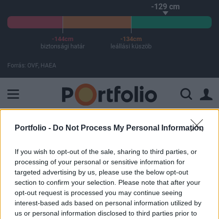
-129 cm
-144cm
-134cm
biztonsági határ
leállási küszöb
Forrás: OVF, HAEA
A Paksi Atomerőmű összteljesítménye 225 MW. A Duna vízállá
Portfolio -
Do Not Process My Personal Information
ELŐFIZETŐI TARTALOM
Elindult a Posta Pénzpiaci Alap
If you wish to opt-out of the sale, sharing to third parties, or
processing of your personal or sensitive information for
targeted advertising by us, please use the below opt-out
Portfolio
section to confirm your selection. Please note that after your
2004. november 17. 09:03
opt-out request is processed you may continue seeing
interest-based ads based on personal information utilized by
us or personal information disclosed to third parties prior to
Az ERSTE Bank Magyarország Befektetési