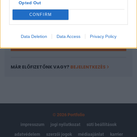
Opted Out
Az előfizetés a következőket tartalmazza:
Portfolio.hu teljes cikkarchívum
CONFIRM
Kötéslisták: BÉT elmúlt 2 év napon belüli
kötéslistái
Data Deletion
Data Access
Privacy Policy
Előfizetés
MÁR ELŐFIZETŐNK VAGY?
BEJELENTKEZÉS
© 2026 Portfolio
impresszum
jogi nyilatkozat
süti beállítások
adatvédelem
szerzői jogok
médiaajánlat
karrier