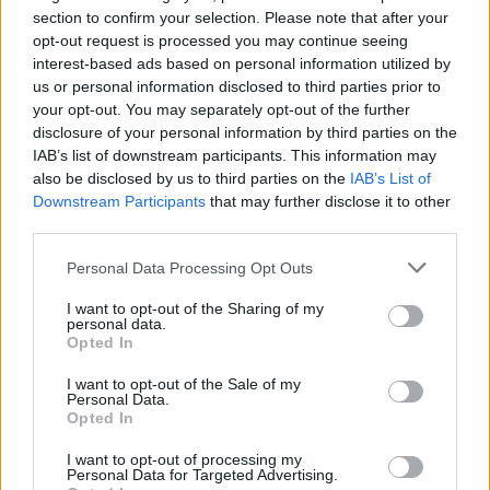
információ
section to confirm your selection. Please note that after your
opt-out request is processed you may continue seeing
interest-based ads based on personal information utilized by
KEDVES OLVASÓNK!
us or personal information disclosed to third parties prior to
your opt-out. You may separately opt-out of the further
A keresett cikk a portfolio.hu hírarchívumához
disclosure of your personal information by third parties on the
tartozik, melynek olvasása előfizetéses
IAB’s list of downstream participants. This information may
also be disclosed by us to third parties on the
IAB’s List of
regisztrációhoz kötött.
Downstream Participants
that may further disclose it to other
Az előfizetés a következőket tartalmazza:
third parties.
Portfolio.hu teljes cikkarchívum
Personal Data Processing Opt Outs
Kötéslisták: BÉT elmúlt 2 év napon belüli
kötéslistái
I want to opt-out of the Sharing of my
personal data.
Opted In
Előfizetés
I want to opt-out of the Sale of my
Personal Data.
Opted In
MÁR ELŐFIZETŐNK VAGY?
BEJELENTKEZÉS
I want to opt-out of processing my
Personal Data for Targeted Advertising.