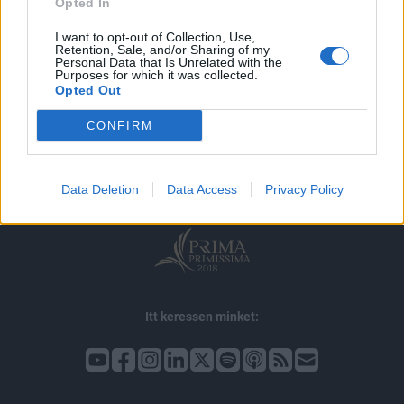
Opted In
I want to opt-out of Collection, Use,
Retention, Sale, and/or Sharing of my
Personal Data that Is Unrelated with the
Purposes for which it was collected.
Opted Out
© 2026 Portfolio
CONFIRM
impresszum
jogi nyilatkozat
süti beállítások
adatvédelem
szerzői jogok
médiaajánlat
karrier
kommentkezelés
ÁSZF
Data Deletion
Data Access
Privacy Policy
Itt keressen minket: