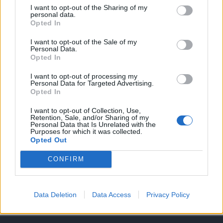
I want to opt-out of the Sharing of my
personal data.
A keresett cikk a portfolio.hu hírarchívumához
Opted In
tartozik, melynek olvasása előfizetéses
regisztrációhoz kötött.
I want to opt-out of the Sale of my
Personal Data.
Opted In
Az előfizetés a következőket tartalmazza:
Portfolio.hu teljes cikkarchívum
I want to opt-out of processing my
Kötéslisták: BÉT elmúlt 2 év napon belüli
Personal Data for Targeted Advertising.
Opted In
kötéslistái
I want to opt-out of Collection, Use,
Retention, Sale, and/or Sharing of my
Előfizetés
Personal Data that Is Unrelated with the
Purposes for which it was collected.
Opted Out
MÁR ELŐFIZETŐNK VAGY?
BEJELENTKEZÉS
CONFIRM
Data Deletion
Data Access
Privacy Policy