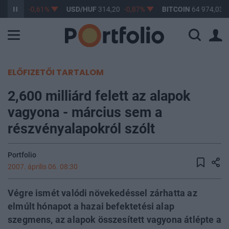
363,17
-0,61%
USD/HUF
314,20
-0,87%
BITCOIN
64 974,03
ELŐFIZETŐI TARTALOM
2,600 milliárd felett az alapok
vagyona - március sem a
részvényalapokról szólt
Portfolio
2007. április 06. 08:30
Végre ismét valódi növekedéssel zárhatta az
elmúlt hónapot a hazai befektetési alap
szegmens, az alapok összesített vagyona átlépte a