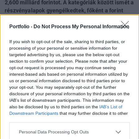
2,600 milliárd forintot. A kategóriák között ismét a
részvényalapok gyengélkedtek, főként a forint
erősödésének tudható be, hogy hozamaik
negatívak voltak a hónap során. Tőkebeáramlás
Portfolio -
Do Not Process My Personal Information
tekintetében viszont az ingatlanalapok voltak a
If you wish to opt-out of the sale, sharing to third parties, or
hónap vesztesei, a befektetők már fél éve havonta
processing of your personal or sensitive information for
10 milliárd forintot vonnak ki az alapokból - derül
targeted advertising by us, please use the below opt-out
ki a BAMOSZ legfrissebb havi jelentéséből.
section to confirm your selection. Please note that after your
opt-out request is processed you may continue seeing
A BAMOSZ tagok által kezelt összesen 253 befektetési
interest-based ads based on personal information utilized by
alap összvagyona márciusban 41 milliárd forinttal nőtt, és
us or personal information disclosed to third parties prior to
a hónap végén 2.619 milliárd forintot tett ki. Az alapok
your opt-out. You may separately opt-out of the further
disclosure of your personal information by third parties on the
összesített vagyona ezzel először lépte át a 2,600 milliárd
IAB’s list of downstream participants. This information may
forintot, és újból érzékelhető növekedésnek indult.Az
also be disclosed by us to third parties on the
IAB’s List of
alapokba összesen 32 milliárd forint friss tőke érkezett, az
Downstream Participants
that may further disclose it to other
alapok havi hozama pedig 8,6...
third parties.
Personal Data Processing Opt Outs
KEDVES OLVASÓNK!