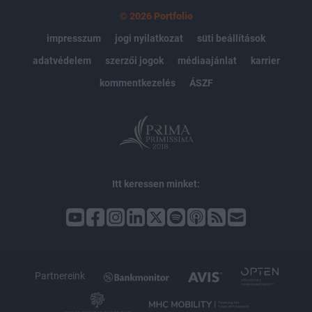
© 2026 Portfolio
impresszum
jogi nyilatkozat
süti beállítások
adatvédelem
szerzői jogok
médiaajánlat
karrier
kommentkezelés
ÁSZF
Itt keressen minket:
Partnereink