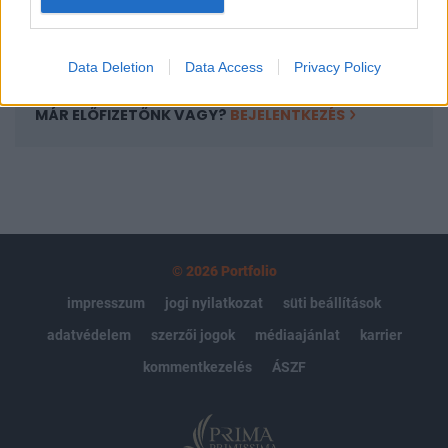
Előfizetés
Data Deletion
Data Access
Privacy Policy
MÁR ELŐFIZETŐNK VAGY?
BEJELENTKEZÉS
© 2026 Portfolio
impresszum
jogi nyilatkozat
süti beállítások
adatvédelem
szerzői jogok
médiaajánlat
karrier
kommentkezelés
ÁSZF