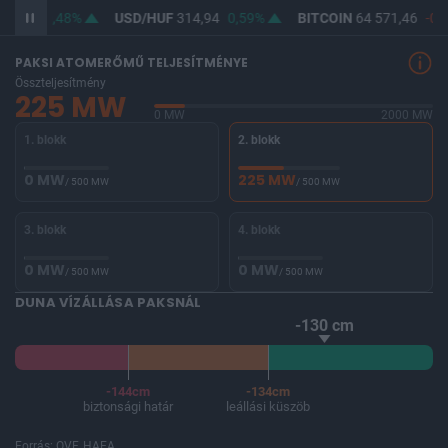
63,46
0,48%
USD/HUF
314,94
0,59%
BITCOIN
64 571,46
-0,
PAKSI ATOMERŐMŰ TELJESÍTMÉNYE
Összteljesítmény
225 MW
0 MW
2000 MW
1. blokk
2. blokk
0 MW
225 MW
/ 500 MW
/ 500 MW
3. blokk
4. blokk
0 MW
0 MW
/ 500 MW
/ 500 MW
DUNA VÍZÁLLÁSA PAKSNÁL
-130 cm
-144cm
-134cm
biztonsági határ
leállási küszöb
Forrás: OVF, HAEA