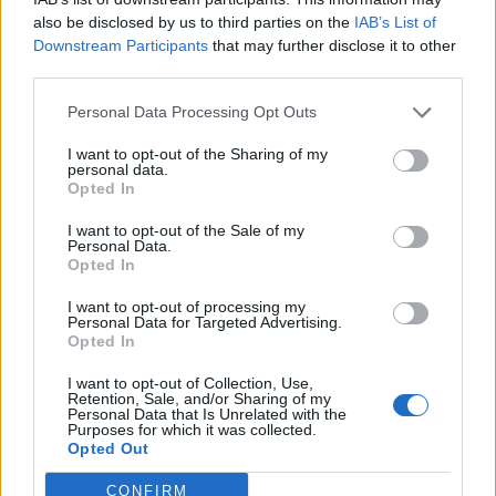
also be disclosed by us to third parties on the
IAB’s List of
Újabb lökést adott a német gazdasági és technológiai
Downstream Participants
that may further disclose it to other
minisztérium energiahatékonysági és klímavédelmi
third parties.
programjának, a kormányzat újabb 15 millió eurót szentel
Personal Data Processing Opt Outs
a tiszta energiaforrások és energiahatékonyság
népszerűsítésére. A program számára így 2009-ben
I want to opt-out of the Sharing of my
összesen 115 millió euró áll rendelkezésre - írja a Clean
personal data.
Opted In
Edge. "Kizárólag az innovatív technológiák fejlesztésével...
I want to opt-out of the Sale of my
Personal Data.
Opted In
KEDVES OLVASÓNK!
I want to opt-out of processing my
A keresett cikk a portfolio.hu hírarchívumához
Personal Data for Targeted Advertising.
tartozik, melynek olvasása előfizetéses
Opted In
regisztrációhoz kötött.
I want to opt-out of Collection, Use,
Retention, Sale, and/or Sharing of my
Az előfizetés a következőket tartalmazza:
Personal Data that Is Unrelated with the
Purposes for which it was collected.
Portfolio.hu teljes cikkarchívum
Opted Out
Kötéslisták: BÉT elmúlt 2 év napon belüli
kötéslistái
CONFIRM