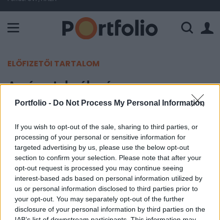
A Paksi Atomerőmű összteljesítménye 225 MW. A Duna vízállá
ELŐFIZETŐI TARTALOM
A németeknél még a
klímavédelemre is jut pénz
Portfolio -
Do Not Process My Personal Information
If you wish to opt-out of the sale, sharing to third parties, or
Portfolio
processing of your personal or sensitive information for
2009. február 01. 15:09
targeted advertising by us, please use the below opt-out
section to confirm your selection. Please note that after your
További 15 millió euróval bővíti a német
opt-out request is processed you may continue seeing
kormányzat a 100 millió eurós
interest-based ads based on personal information utilized by
us or personal information disclosed to third parties prior to
energiahatékonysági programjára, amelynek
your opt-out. You may separately opt-out of the further
célja, hogy tiszta technológiákkal váltsa ki a
disclosure of your personal information by third parties on the
környezetszennyező energiaforrásokat.
IAB’s list of downstream participants. This information may