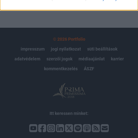
© 2026 Portfolio
impresszum
jogi nyilatkozat
süti beállítások
adatvédelem
szerzői jogok
médiaajánlat
karrier
kommentkezelés
ÁSZF
Itt keressen minket: