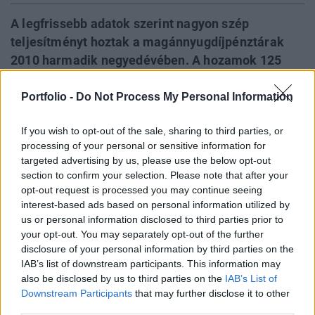
A legfrissebb adatok szerint nagyon szép
teljesítményt hoztak a magánnyugdíjpénztárak
2010 harmadik negyedévében. A hozamok 125
milliárd forintot jelentettek, az év eleje óta pedig
már összesítve 250 milliárd forintnál tartunk. Ha
Portfolio -
Do Not Process My Personal Information
nem következik be az év végéig valami komoly
If you wish to opt-out of the sale, sharing to third parties, or
meglepetés, akkor a kétszámjegyű hozam szinte
processing of your personal or sensitive information for
garantált a szektorban. A kezelt vagyon a PSZÁF
targeted advertising by us, please use the below opt-out
adatai szerint már 3000 milliárd forint felett van, a
section to confirm your selection. Please note that after your
dinamikus növekedés azonban megszakadhat a
opt-out request is processed you may continue seeing
interest-based ads based on personal information utilized by
kormány tervei miatt.
us or personal information disclosed to third parties prior to
your opt-out. You may separately opt-out of the further
Tegnap publikálta a Pénzügyi Szervezetek Állami
disclosure of your personal information by third parties on the
Felügyelete a pénztári szektorra vonatkozó legfrissebb
IAB’s list of downstream participants. This information may
adatait, mindebből pedig az derül ki, hogy a szektor 2010
also be disclosed by us to third parties on the
IAB’s List of
harmadik negyedévében 125 milliárd forintos befektetési
Downstream Participants
that may further disclose it to other
eredményt ért el. A piaci környezet ismeretében nem
third parties.