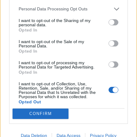
jelenthet meglepetést a jó teljesítmény, hiszen a kötvény és
Personal Data Processing Opt Outs
részvénypiacok a negyedév során nagyon szép...
I want to opt-out of the Sharing of my
personal data.
KEDVES OLVASÓNK!
Opted In
A keresett cikk a portfolio.hu hírarchívumához
I want to opt-out of the Sale of my
Personal Data.
tartozik, melynek olvasása előfizetéses
Opted In
regisztrációhoz kötött.
I want to opt-out of processing my
Personal Data for Targeted Advertising.
Az előfizetés a következőket tartalmazza:
Opted In
Portfolio.hu teljes cikkarchívum
Kötéslisták: BÉT elmúlt 2 év napon belüli
I want to opt-out of Collection, Use,
Retention, Sale, and/or Sharing of my
kötéslistái
Personal Data that Is Unrelated with the
Purposes for which it was collected.
Opted Out
Előfizetés
CONFIRM
MÁR ELŐFIZETŐNK VAGY?
BEJELENTKEZÉS
Data Deletion
Data Access
Privacy Policy