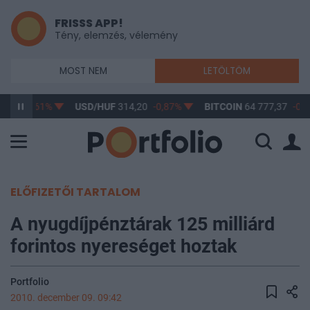
FRISSS APP!
Tény, elemzés, vélemény
MOST NEM
LETÖLTÖM
3,17
-0,61%
USD/HUF
314,20
-0,87%
BITCOIN
64 777,37
-0,2
ELŐFIZETŐI TARTALOM
A nyugdíjpénztárak 125 milliárd
forintos nyereséget hoztak
Portfolio
2010. december 09. 09:42