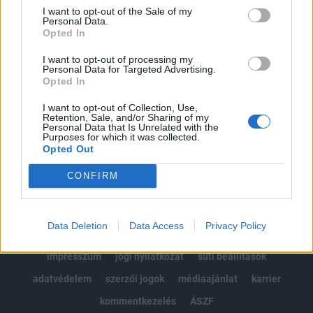
Portfolio.hu teljes cikkarchívum
I want to opt-out of the Sale of my
Personal Data.
Kötéslisták: BÉT elmúlt 2 év napon belüli
Opted In
kötéslistái
I want to opt-out of processing my
Personal Data for Targeted Advertising.
Előfizetés
Opted In
I want to opt-out of Collection, Use,
Retention, Sale, and/or Sharing of my
MÁR ELŐFIZETŐNK VAGY?
BEJELENTKEZÉS
Personal Data that Is Unrelated with the
Purposes for which it was collected.
Opted Out
CONFIRM
Data Deletion
Data Access
Privacy Policy
© 2026 Portfolio
impresszum
jogi nyilatkozat
süti beállítások
adatvédelem
szerzői jogok
médiaajánlat
karrier
kommentkezelés
ÁSZF