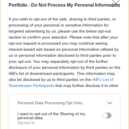
adateltérések adódtak. A ma kiadott határozat
Portfolio -
Do Not Process My Personal Information
szerint az ING-nek más okból újra kell néhány
esetben a reálhozamokat számítania.
If you wish to opt-out of the sale, sharing to third parties, or
processing of your personal or sensitive information for
A PSZÁF szerint már az ING belső ellenőre néhány esetben
targeted advertising by us, please use the below opt-out
kiugró tételeket talált, amikor a hozamgarantált tőke és
section to confirm your selection. Please note that after your
reálhozam számítást részletesen tesztelte. Ennek egyik
opt-out request is processed you may continue seeing
oka, hogy a "más nyugdíjpénztártól kapott hiányos vagy
interest-based ads based on personal information utilized by
us or personal information disclosed to third parties prior to
érvénytelen adatszolgáltatások esetében a teljes áthozott
your opt-out. You may separately opt-out of the further
vagyon kifizetésre fog kerülni, mint reálhozam. Az 54
disclosure of your personal information by third parties on the
vizsgált esetben 9 esetben volt...
IAB’s list of downstream participants. This information may
also be disclosed by us to third parties on the
IAB’s List of
Downstream Participants
that may further disclose it to other
KEDVES OLVASÓNK!
third parties.
A keresett cikk a portfolio.hu hírarchívumához
Personal Data Processing Opt Outs
tartozik, melynek olvasása előfizetéses
regisztrációhoz kötött.
I want to opt-out of the Sharing of my
personal data.
Opted In
Az előfizetés a következőket tartalmazza: