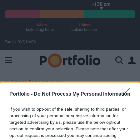
-130 cm
-144cm
-134cm
biztonsági határ
leállási küszöb
Forrás: OVF, HAEA
A Paksi Atomerőmű összteljesítménye 226 MW. A Duna vízállá
ELŐFIZETŐI TARTALOM
Portfolio -
Do Not Process My Personal Information
Három hónapos csúcson az olaj
If you wish to opt-out of the sale, sharing to third parties, or
Portfolio
processing of your personal or sensitive information for
2011. november 08. 20:51
targeted advertising by us, please use the below opt-out
section to confirm your selection. Please note that after your
opt-out request is processed you may continue seeing
A dollár gyengülése, és az olasz miniszterelnök