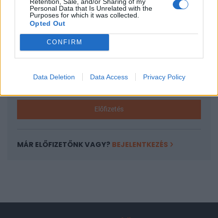
Retention, Sale, and/or Sharing of my
A keresett cikk a portfolio.hu hírarchívumához
Personal Data that Is Unrelated with the
Purposes for which it was collected.
tartozik, melynek olvasása előfizetéses
Opted Out
regisztrációhoz kötött.
CONFIRM
Az előfizetés a következőket tartalmazza:
Portfolio.hu teljes cikkarchívum
Kötéslisták: BÉT elmúlt 2 év napon belüli
Data Deletion
Data Access
Privacy Policy
kötéslistái
Előfizetés
MÁR ELŐFIZETŐNK VAGY?
BEJELENTKEZÉS