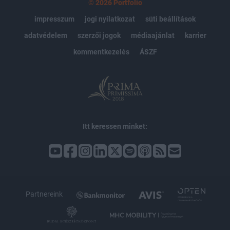
© 2026 Portfolio
impresszum
jogi nyilatkozat
süti beállítások
adatvédelem
szerzői jogok
médiaajánlat
karrier
kommentkezelés
ÁSZF
Itt keressen minket:
Partnereink