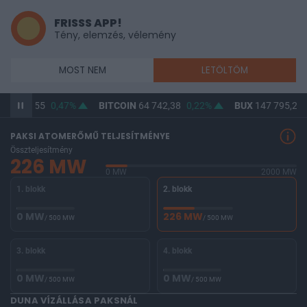
FRISSS APP!
Tény, elemzés, vélemény
MOST NEM
LETÖLTÖM
UF
314,55
0,47%
BITCOIN
64 742,38
0,22%
BUX
147 795,29
PAKSI ATOMERŐMŰ TELJESÍTMÉNYE
Összteljesítmény
226 MW
0 MW
2000 MW
1. blokk
2. blokk
0 MW
226 MW
/ 500 MW
/ 500 MW
3. blokk
4. blokk
0 MW
0 MW
/ 500 MW
/ 500 MW
DUNA VÍZÁLLÁSA PAKSNÁL