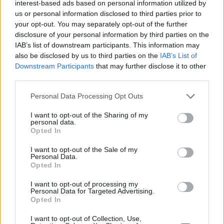
interest-based ads based on personal information utilized by
lemondásának hírét követő javuló befektetői
us or personal information disclosed to third parties prior to
hangulat, valamint az OPEC olajfogyasztásra
your opt-out. You may separately opt-out of the further
vonatkozó várakozásának megemelése egyaránt
disclosure of your personal information by third parties on the
IAB’s list of downstream participants. This information may
hozzájárult, hogy az olaj 3 hónapos csúcsára
also be disclosed by us to third parties on the
IAB’s List of
dráguljon. A Brent hordója januári határidőre
Downstream Participants
that may further disclose it to other
113,8 dollár. A drágulásból a WTI szintén kivette
third parties.
részét.
Personal Data Processing Opt Outs
A dollár gyengülése, és az olasz miniszterelnök
I want to opt-out of the Sharing of my
lemondásának hírét követő javuló befektetői hangulat
personal data.
Opted In
tovább segítette az olaj drágulását. Berlusconi
lemondásának hírére a dollárindex 0,55 százalékot esett,
I want to opt-out of the Sale of my
ami segíti valamennyi dollárban elszámolt nyersanyag
Personal Data.
Opted In
drágulását. A Brent olaj hordója fél százalékos emelkedés
után 113,8 dollárt ér, ami 3 hónapos csúcsot...
I want to opt-out of processing my
Personal Data for Targeted Advertising.
Opted In
KEDVES OLVASÓNK!
I want to opt-out of Collection, Use,