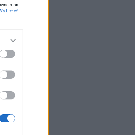
slet indokolná -
 downstream
B’s List of
afrikai és közel-
azt a feltörekvő
nökség (IEA). Ahhoz,
izetéses