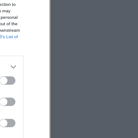
ection to
ou may
 personal
out of the
ólította a
 downstream
ű
B’s List of
agyonkezelő által
millió forint
a a pénztári
t folytatott le az
izetéses