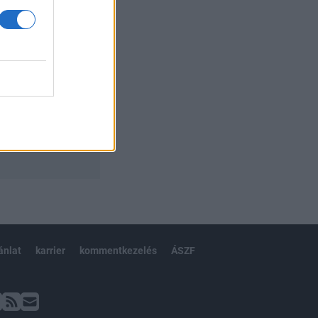
ánlat
karrier
kommentkezelés
ÁSZF