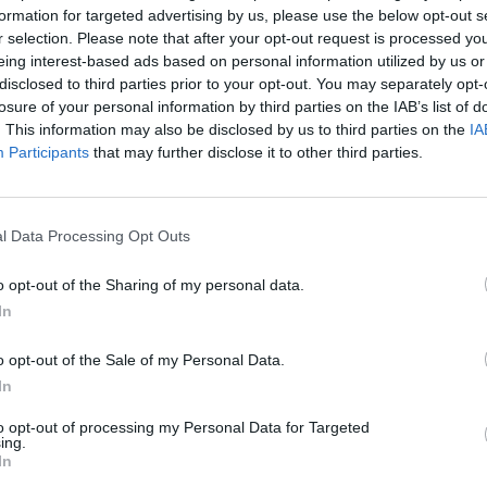
formation for targeted advertising by us, please use the below opt-out s
r selection. Please note that after your opt-out request is processed y
9:30
eing interest-based ads based on personal information utilized by us or
disclosed to third parties prior to your opt-out. You may separately opt-
 bírsággal sújtotta az AXA alapkezelőt a PSZÁF és felsz
losure of your personal information by third parties on the IAB’s list of
ezelési jogszabályok betartására. A PSZÁF közérdek
. This information may also be disclosed by us to third parties on the
IA
s iránti pert indít, annak érdekében, hogy az AXA
Participants
that may further disclose it to other third parties.
tárának volt és jelenlegi tagjai visszakaphassák a v
elvont költségeket.
l Data Processing Opt Outs
tek Állami Felügyelete (PSZÁF) ma publikált határozatában 100 
z AXA Magyarország Befektetési Alapkezelő Zrt.-t és felszólított
o opt-out of the Sharing of my personal data.
atkozó jogszabályi előírások betartására. A PSZÁF célvizsgálato
In
gánnyugdíjpénztárnál a pénztári vagyonkezelés...
o opt-out of the Sale of my Personal Data.
In
ASÓNK!
to opt-out of processing my Personal Data for Targeted
ing.
a portfolio.hu hírarchívumához tartozik, melynek olvasása előf
In
ötött.