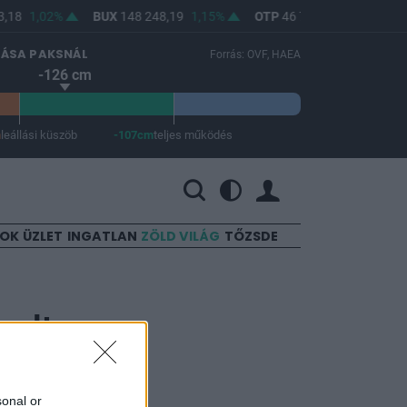
,18
1,02%
BUX
148 248,19
1,15%
OTP
46 720
1,79%
MO
LÁSA PAKSNÁL
Forrás: OVF, HAEA
-126 cm
m
leállási küszöb
-107cm
teljes működés
 a teljes működés -107 cm.
SOK
ÜZLET
INGATLAN
ZÖLD VILÁG
TŐZSDE
golta az
sonal or