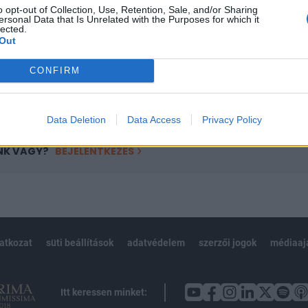
o opt-out of Collection, Use, Retention, Sale, and/or Sharing
övetkezőket tartalmazza:
ersonal Data that Is Unrelated with the Purposes for which it
lected.
 teljes cikkarchívum
Out
 BÉT elmúlt 2 év napon belüli
CONFIRM
Előfizetés
Data Deletion
Data Access
Privacy Policy
NK VAGY?
BEJELENTKEZÉS
latkozat
süti beállítások
adatvédelem
szerzői jogok
médiaaj
Itt keressen minket: