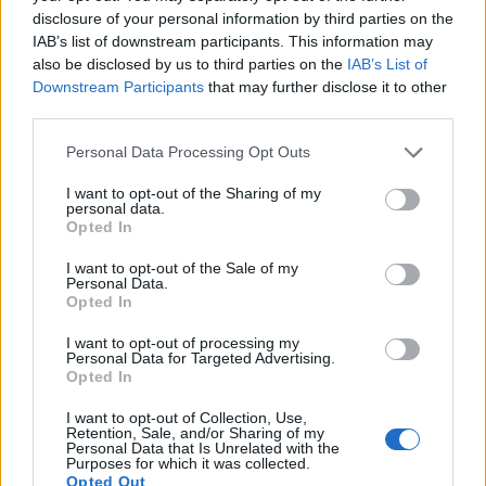
komoly gondok forrása. Ezen gondokra kínálnak
disclosure of your personal information by third parties on the
IAB’s list of downstream participants. This information may
részleges megoldást a manapság megjelenő
also be disclosed by us to third parties on the
IAB’s List of
műtárgy biztosítások.
Downstream Participants
that may further disclose it to other
third parties.
Ilyen eset áll elő, ha kiderül - akár évekkel a jóhiszemű
vásárlás után -, hogy a féltve őrzött kincsre restitúciós
Personal Data Processing Opt Outs
igényt jelentettek be, az lopott vagy törvényi tilalom, pl.
I want to opt-out of the Sharing of my
védettség ellenére hagyta el azt az országot, ahol korábban
personal data.
nyilvántartották. De baj lehet például abból is, ha a
Opted In
műtárgy fedezetként szerepelt egy kölcsönügyletben. Az
I want to opt-out of the Sale of my
ilyen csapdákat 100%-os...
Personal Data.
Opted In
I want to opt-out of processing my
KEDVES OLVASÓNK!
Personal Data for Targeted Advertising.
Opted In
A keresett cikk a portfolio.hu hírarchívumához
tartozik, melynek olvasása előfizetéses
I want to opt-out of Collection, Use,
Retention, Sale, and/or Sharing of my
regisztrációhoz kötött.
Personal Data that Is Unrelated with the
Purposes for which it was collected.
Az előfizetés a következőket tartalmazza:
Opted Out