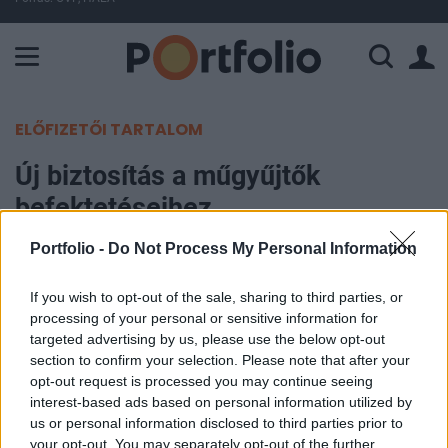
A Paksi Atomerőmű összteljesítménye 225 MW. A Duna vízállá
ELŐFIZETŐI TARTALOM
Új biztosítás a műgyűjtők
befektetéseihez
Portfolio -
Do Not Process My Personal Information
Portfolio
2012. június 09. 07:45
If you wish to opt-out of the sale, sharing to third parties, or
processing of your personal or sensitive information for
Szinte minden műgyűjtő retteg attól - nem is ok
targeted advertising by us, please use the below opt-out
nélkül -, hogy hamis alkotás kerül a kollekciójába.
section to confirm your selection. Please note that after your
opt-out request is processed you may continue seeing
Arra már jóval kevesebben gondolnak, hogy egy
interest-based ads based on personal information utilized by
minden kétséget kizáróan eredeti, legális
us or personal information disclosed to third parties prior to
csatornákon beszerzett mű is lehet később
your opt-out. You may separately opt-out of the further