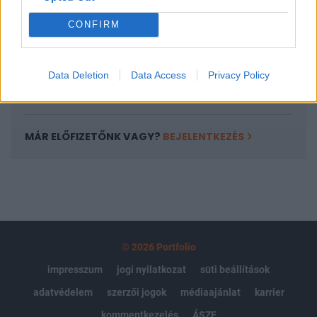
Portfolio.hu teljes cikkarchívum
CONFIRM
Kötéslisták: BÉT elmúlt 2 év napon belüli
kötéslistái
Data Deletion
Data Access
Privacy Policy
Előfizetés
MÁR ELŐFIZETŐNK VAGY?
BEJELENTKEZÉS
© 2026 Portfolio
impresszum
jogi nyilatkozat
süti beállítások
adatvédelem
szerzői jogok
médiaajánlat
karrier
kommentkezelés
ÁSZF