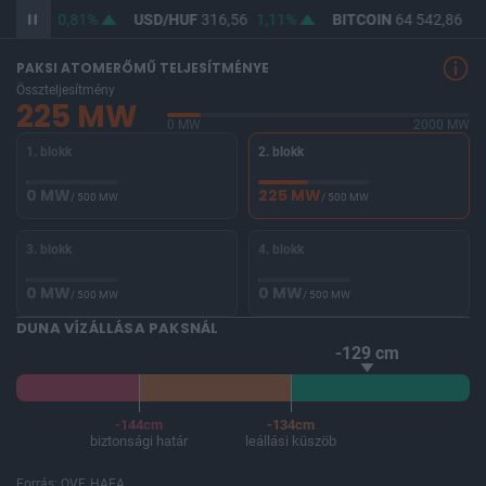
364,65
0,81%
USD/HUF
316,56
1,11%
BITCOIN
64 542,86
-0
PAKSI ATOMERŐMŰ TELJESÍTMÉNYE
Összteljesítmény
225 MW
0 MW
2000 MW
1. blokk
2. blokk
0 MW
225 MW
/ 500 MW
/ 500 MW
3. blokk
4. blokk
0 MW
0 MW
/ 500 MW
/ 500 MW
DUNA VÍZÁLLÁSA PAKSNÁL
-129 cm
-144cm
-134cm
biztonsági határ
leállási küszöb
Forrás: OVF, HAEA