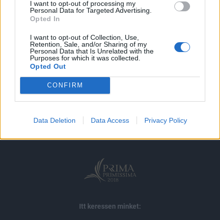
I want to opt-out of processing my
Personal Data for Targeted Advertising.
MÁR ELŐFIZETŐNK VAGY?
BEJELENTKEZÉS
Opted In
I want to opt-out of Collection, Use,
Retention, Sale, and/or Sharing of my
Personal Data that Is Unrelated with the
Purposes for which it was collected.
Opted Out
CONFIRM
© 2026 Portfolio
impresszum
jogi nyilatkozat
süti beállítások
adatvédelem
szerzői jogok
médiaajánlat
karrier
Data Deletion
Data Access
Privacy Policy
kommentkezelés
ÁSZF
Itt keressen minket: