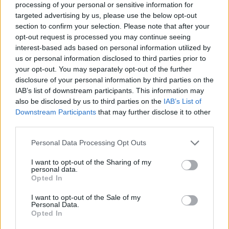
processing of your personal or sensitive information for
éves amerikai kincstárjegy hozamának a drasztikus esése
targeted advertising by us, please use the below opt-out
(október 15-én napon belül 35 bázispontot zuhant).
section to confirm your selection. Please note that after your
Összességében év elejétől az amerikai államkötvények már
opt-out request is processed you may continue seeing
több mint 6 százalékos nominális hozamot hozhattak...
interest-based ads based on personal information utilized by
us or personal information disclosed to third parties prior to
your opt-out. You may separately opt-out of the further
KEDVES OLVASÓNK!
disclosure of your personal information by third parties on the
IAB’s list of downstream participants. This information may
A keresett cikk a portfolio.hu hírarchívumához
also be disclosed by us to third parties on the
IAB’s List of
tartozik, melynek olvasása előfizetéses
Downstream Participants
that may further disclose it to other
regisztrációhoz kötött.
third parties.
Az előfizetés a következőket tartalmazza:
Personal Data Processing Opt Outs
Portfolio.hu teljes cikkarchívum
I want to opt-out of the Sharing of my
Kötéslisták: BÉT elmúlt 2 év napon belüli
personal data.
kötéslistái
Opted In
I want to opt-out of the Sale of my
Előfizetés
Personal Data.
Opted In