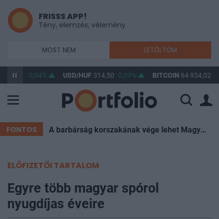
FRISSS APP!
Tény, elemzés, vélemény
MOST NEM
LETÖLTÖM
F
363,31
0,04%
USD/HUF
314,50
0,09%
BITCOIN
64 934,02
0
FONTOS
A barbárság korszakának vége lehet Magyarországon
ELŐFIZETŐI TARTALOM
Egyre több magyar spórol
nyugdíjas éveire