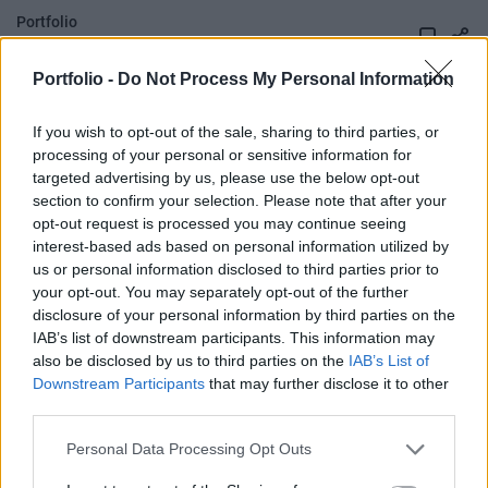
Portfolio
2015. január 08. 10:22
Portfolio -
Do Not Process My Personal Information
Egy éve vehetnek igénybe adókedvezményt a
nyugdíjbiztosítást kötők. A kedvezmény az első
If you wish to opt-out of the sale, sharing to third parties, or
processing of your personal or sensitive information for
egy évben robbanásszerű elmozdulást nem hozott
targeted advertising by us, please use the below opt-out
a piacon, de a tavalyi év tapasztalatai a Magyar
section to confirm your selection. Please note that after your
Biztosítók Szövetsége (MABISZ) sajtóközleménye
opt-out request is processed you may continue seeing
szerint reményt keltőek.
interest-based ads based on personal information utilized by
us or personal information disclosed to third parties prior to
Évi legfeljebb 130 ezer forint összegben vehetnek igénybe
your opt-out. You may separately opt-out of the further
disclosure of your personal information by third parties on the
adókedvezményt a nyugdíjbiztosítással rendelkezők, mely
IAB’s list of downstream participants. This information may
lehetőség sokak számára tette vonzóvá a hosszútávra
also be disclosed by us to third parties on the
IAB’s List of
szóló nyugdíjbiztosítási termékeket. Az öngondoskodási
Downstream Participants
that may further disclose it to other
igény térnyerésének növekedését támasztja alá a GfK
third parties.
Hungária egyik közelmúltbeli felmérése is, amelyből
kiderül, hogy a lakosság nagy részének...
Personal Data Processing Opt Outs