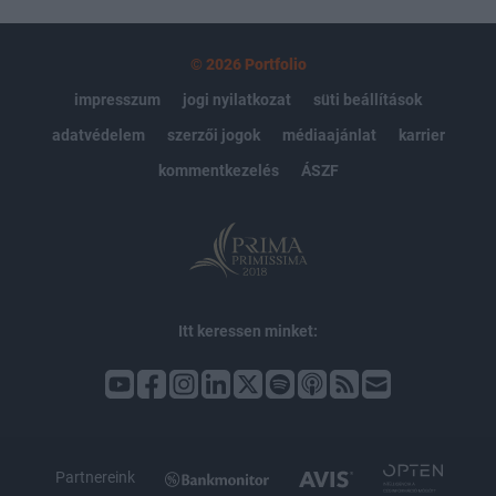
© 2026 Portfolio
impresszum
jogi nyilatkozat
süti beállítások
adatvédelem
szerzői jogok
médiaajánlat
karrier
kommentkezelés
ÁSZF
Itt keressen minket:
Partnereink