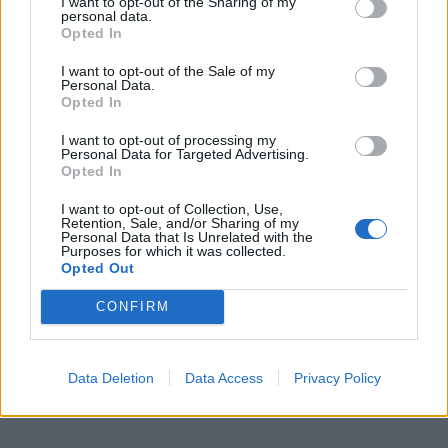
I want to opt-out of the Sharing of my
personal data.
KEDVES OLVASÓNK!
Opted In
A keresett cikk a portfolio.hu hírarchívumához
I want to opt-out of the Sale of my
Personal Data.
tartozik, melynek olvasása előfizetéses
Opted In
regisztrációhoz kötött.
I want to opt-out of processing my
Az előfizetés a következőket tartalmazza:
Personal Data for Targeted Advertising.
Opted In
Portfolio.hu teljes cikkarchívum
Kötéslisták: BÉT elmúlt 2 év napon belüli
I want to opt-out of Collection, Use,
Retention, Sale, and/or Sharing of my
kötéslistái
Personal Data that Is Unrelated with the
Purposes for which it was collected.
Opted Out
Előfizetés
CONFIRM
MÁR ELŐFIZETŐNK VAGY?
BEJELENTKEZÉS
Data Deletion
Data Access
Privacy Policy