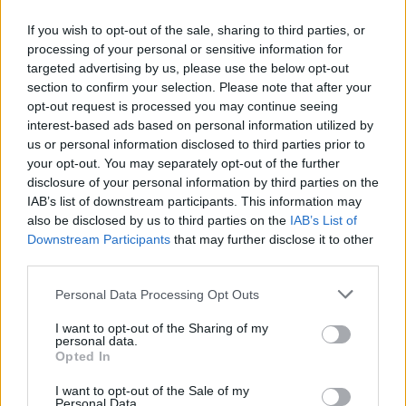
Közzétette a Beva a 2014. évre vonatkozó beszámolóját,
If you wish to opt-out of the sale, sharing to third parties, or
processing of your personal or sensitive information for
amiből többek között az is kiderült, hogy az alap milyen
targeted advertising by us, please use the below opt-out
kártalanítási összeggel kalkulál a három brókerügyben.
section to confirm your selection. Please note that after your
Mint az várható volt, a Quaestor ügyében fizethet a
opt-out request is processed you may continue seeing
legtöbbet a Beva, de végre a Hungária ügyében is
interest-based ads based on personal information utilized by
megjelentek az első kalkulációk. Kártalanítás után -
us or personal information disclosed to third parties prior to
Befektetés előttErről is szó lesz a Portfolio...
your opt-out. You may separately opt-out of the further
disclosure of your personal information by third parties on the
IAB’s list of downstream participants. This information may
KEDVES OLVASÓNK!
also be disclosed by us to third parties on the
IAB’s List of
Downstream Participants
that may further disclose it to other
A keresett cikk a portfolio.hu hírarchívumához
third parties.
tartozik, melynek olvasása előfizetéses
Personal Data Processing Opt Outs
regisztrációhoz kötött.
I want to opt-out of the Sharing of my
Az előfizetés a következőket tartalmazza:
personal data.
Portfolio.hu teljes cikkarchívum
Opted In
Kötéslisták: BÉT elmúlt 2 év napon belüli
I want to opt-out of the Sale of my
kötéslistái
Personal Data.