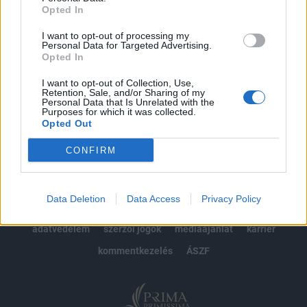
Opted In
Előfizetés
I want to opt-out of processing my
Personal Data for Targeted Advertising.
Opted In
MÁR ELŐFIZETŐNK VAGY?
BEJELENTKEZÉS
I want to opt-out of Collection, Use,
Retention, Sale, and/or Sharing of my
Personal Data that Is Unrelated with the
Purposes for which it was collected.
Opted Out
CONFIRM
© 2026 Portfolio
Data Deletion
Data Access
Privacy Policy
impresszum
jogi nyilatkozat
süti beállítások
adatvédelem
szerzői jogok
médiaajánlat
karrier
kommentkezelés
ÁSZF