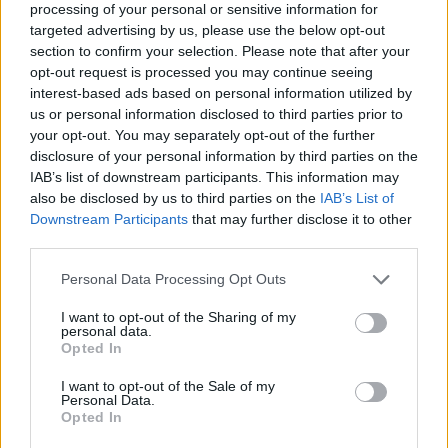
processing of your personal or sensitive information for
jelenlegi kötvényvásárlási program lejáratát és volumenét.
targeted advertising by us, please use the below opt-out
Kína tovább csökkentette az irányadó kamatlábakat, annak
section to confirm your selection. Please note that after your
ellenére, hogy deklaráltan nem további hitelexpanzióval
opt-out request is processed you may continue seeing
szeretnék élénkíteni a gazdaságot....
interest-based ads based on personal information utilized by
us or personal information disclosed to third parties prior to
your opt-out. You may separately opt-out of the further
KEDVES OLVASÓNK!
disclosure of your personal information by third parties on the
IAB’s list of downstream participants. This information may
A keresett cikk a portfolio.hu hírarchívumához
also be disclosed by us to third parties on the
IAB’s List of
tartozik, melynek olvasása előfizetéses
Downstream Participants
that may further disclose it to other
regisztrációhoz kötött.
third parties.
Az előfizetés a következőket tartalmazza:
Personal Data Processing Opt Outs
Portfolio.hu teljes cikkarchívum
I want to opt-out of the Sharing of my
Kötéslisták: BÉT elmúlt 2 év napon belüli
personal data.
kötéslistái
Opted In
I want to opt-out of the Sale of my
Előfizetés
Personal Data.
Opted In