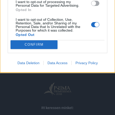
I want to opt-out of processing my
Personal Data for Targeted Advertising.
MÁR ELŐFIZETŐNK VAGY?
BEJELENTKEZÉS
Opted In
I want to opt-out of Collection, Use,
Retention, Sale, and/or Sharing of my
Personal Data that Is Unrelated with the
Purposes for which it was collected.
Opted Out
CONFIRM
© 2026 Portfolio
impresszum
jogi nyilatkozat
süti beállítások
adatvédelem
szerzői jogok
médiaajánlat
karrier
Data Deletion
Data Access
Privacy Policy
kommentkezelés
ÁSZF
Itt keressen minket: