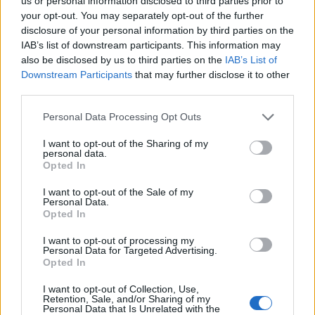
us or personal information disclosed to third parties prior to
továbbra is a legjobb lehetőség a lakástakarék
your opt-out. You may separately opt-out of the further
maradt számunkra. A kormány ugyanis az eddigi
disclosure of your personal information by third parties on the
IAB’s list of downstream participants. This information may
információk alapján nem tervezi, hogy ezekhez a
also be disclosed by us to third parties on the
IAB’s List of
termékekhez hozzányúl. Nézzük meg, hogyan
Downstream Participants
that may further disclose it to other
tudunk ezen a legtöbbet keresni.
third parties.
Mi az LTP?A lakás-takarékpénztár (LTP) egy lakáscélú
Personal Data Processing Opt Outs
rendszeres megtakarítási forma, ahova havi, vagy éves
I want to opt-out of the Sharing of my
rendszerességgel tudunk befizetni. A megtakarításra a
personal data.
betéti kamatok (1-3%) mellett az állam 30 százalékos éves
Opted In
támogatását is élvezzük, amelynek felső határa 72 000
I want to opt-out of the Sale of my
forint. A felvett összeget csak lakásvásárlásra, felújításra
Personal Data.
Opted In
lehet elkölteni. A megtakarítást...
I want to opt-out of processing my
Personal Data for Targeted Advertising.
KEDVES OLVASÓNK!
Opted In
A keresett cikk a portfolio.hu hírarchívumához
I want to opt-out of Collection, Use,
Retention, Sale, and/or Sharing of my
tartozik, melynek olvasása előfizetéses
Personal Data that Is Unrelated with the