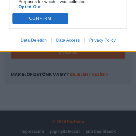
Purposes for which it was collected.
regisztrációhoz kötött.
Opted Out
Az előfizetés a következőket tartalmazza:
CONFIRM
Portfolio.hu teljes cikkarchívum
Kötéslisták: BÉT elmúlt 2 év napon belüli
kötéslistái
Data Deletion
Data Access
Privacy Policy
Előfizetés
MÁR ELŐFIZETŐNK VAGY?
BEJELENTKEZÉS
© 2026 Portfolio
impresszum
jogi nyilatkozat
süti beállítások