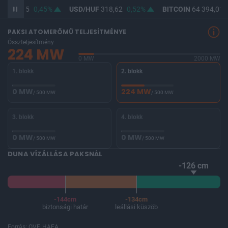
F
367,05
0,45%
USD/HUF
318,62
0,52%
BITCOIN
64 394,01
PAKSI ATOMERŐMŰ TELJESÍTMÉNYE
Összteljesítmény
224 MW
0 MW
2000 MW
1. blokk
2. blokk
0 MW
224 MW
/ 500 MW
/ 500 MW
3. blokk
4. blokk
0 MW
0 MW
/ 500 MW
/ 500 MW
DUNA VÍZÁLLÁSA PAKSNÁL
-126 cm
-144cm
-134cm
biztonsági határ
leállási küszöb
Forrás: OVF, HAEA