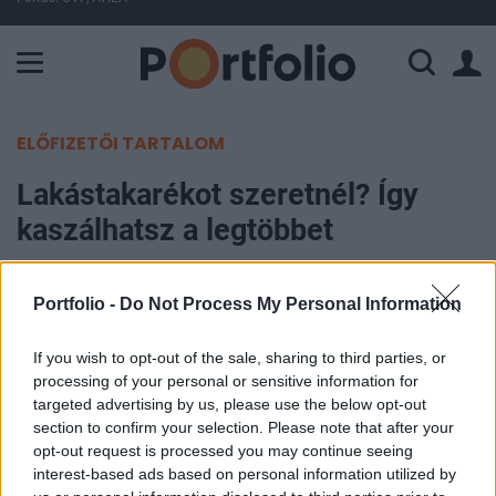
A Paksi Atomerőmű összteljesítménye 224 MW. A Duna vízállá
ELŐFIZETŐI TARTALOM
Lakástakarékot szeretnél? Így
kaszálhatsz a legtöbbet
Portfolio
Portfolio -
Do Not Process My Personal Information
2016. január 19. 16:21
If you wish to opt-out of the sale, sharing to third parties, or
Újra terítékre kerültek a lakás-takarékpénztárak,
processing of your personal or sensitive information for
mivel a kormány a brit mintájú otthonteremtési
targeted advertising by us, please use the below opt-out
közösségeket tervez számukra konkurenciaként
section to confirm your selection. Please note that after your
opt-out request is processed you may continue seeing
létrehozni. Addig, amíg még nem körvonalazódik,
interest-based ads based on personal information utilized by
hogyan tervezik ezt kivitelezni, lakáscélra