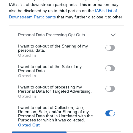
IAB’s list of downstream participants. This information may
Raiffeisen Alapkezelő:
also be disclosed by us to third parties on the
IAB’s List of
Downstream Participants
that may further disclose it to other
"Erőteljes részvénypiaci korrekcióval indult az év. Az esést
third parties.
több tényező is katalizálta. Az elmúlt években a piacokat a
jegybanki likviditás, illetve az ezzel kapcsolatos ígéretek és
Personal Data Processing Opt Outs
várakozások vezérelték. A fejlett piaci tőzsdeindexek így
I want to opt-out of the Sharing of my
csúcsra emelkedtek, viszont a várt pozitív reálgazdasági
personal data.
hatások elmaradtak, vagy fenntarthatatlannak bizonyultak.
Opted In
Az infláció tekintetében...
I want to opt-out of the Sale of my
Personal Data.
Opted In
KEDVES OLVASÓNK!
I want to opt-out of processing my
Personal Data for Targeted Advertising.
A keresett cikk a portfolio.hu hírarchívumához
Opted In
tartozik, melynek olvasása előfizetéses
regisztrációhoz kötött.
I want to opt-out of Collection, Use,
Retention, Sale, and/or Sharing of my
Personal Data that Is Unrelated with the
Az előfizetés a következőket tartalmazza:
Purposes for which it was collected.
Opted Out
Portfolio.hu teljes cikkarchívum
Kötéslisták: BÉT elmúlt 2 év napon belüli