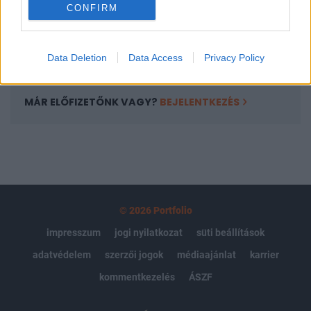
CONFIRM
kötéslistái
Előfizetés
Data Deletion
Data Access
Privacy Policy
MÁR ELŐFIZETŐNK VAGY?
BEJELENTKEZÉS
© 2026 Portfolio
impresszum
jogi nyilatkozat
süti beállítások
adatvédelem
szerzői jogok
médiaajánlat
karrier
kommentkezelés
ÁSZF