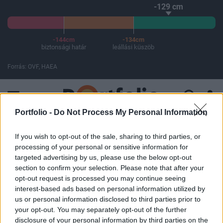
-129 cm
-144cm
-134cm
biztonsági határ
leállási küszöb
Forrás: OVF, HAEA
A Paksi Atomerőmű összteljesítménye 225 MW. A Duna vízállá
Portfolio -
Do Not Process My Personal Information
ELŐFIZETŐI TARTALOM
If you wish to opt-out of the sale, sharing to third parties, or
processing of your personal or sensitive information for
Raiffeisen: nem várhatók pozitív
targeted advertising by us, please use the below opt-out
meglepetések
section to confirm your selection. Please note that after your
opt-out request is processed you may continue seeing
interest-based ads based on personal information utilized by
Miklós Csaba, MBH Alapkezelő
us or personal information disclosed to third parties prior to
2016. január 29. 16:53
your opt-out. You may separately opt-out of the further
disclosure of your personal information by third parties on the