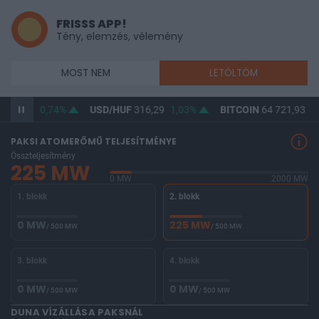
FRISSS APP!
Tény, elemzés, vélemény
MOST NEM
LETÖLTÖM
364,41
0,74%
USD/HUF
316,29
1,03%
BITCOIN
64 721,93
0,
PAKSI ATOMERŐMŰ TELJESÍTMÉNYE
Összteljesítmény
225 MW
0 MW
2000 MW
1. blokk
2. blokk
0 MW
225 MW
/ 500 MW
/ 500 MW
3. blokk
4. blokk
0 MW
0 MW
/ 500 MW
/ 500 MW
DUNA VÍZÁLLÁSA PAKSNÁL