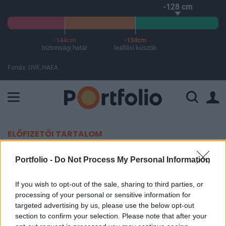
-128 cm
-144cm
-134cm
biztonsági határ
leállási küszöb
Forrás: OVF, HAEA
A Paksi Atomerőmű összteljesítménye 226 MW. A Duna vízállá
ELŐFIZETŐI TARTALOM
Quaestoros vagy? - Figyelj az
Portfolio -
Do Not Process My Personal Information
adataidra
If you wish to opt-out of the sale, sharing to third parties, or
processing of your personal or sensitive information for
Portfolio
targeted advertising by us, please use the below opt-out
2016. május 03. 08:15
section to confirm your selection. Please note that after your