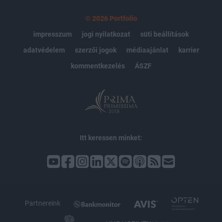
© 2026 Portfolio
impresszum
jogi nyilatkozat
süti beállítások
adatvédelem
szerzői jogok
médiaajánlat
karrier
kommentkezelés
ÁSZF
Itt keressen minket:
Partnereink