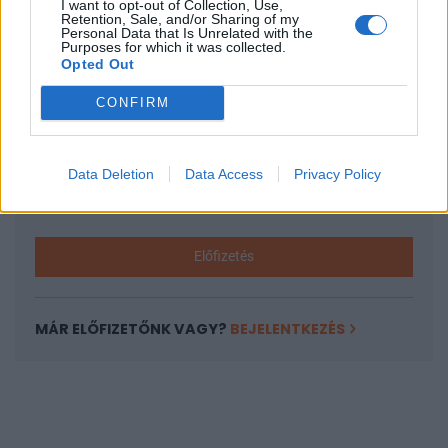
I want to opt-out of Collection, Use,
KEDVES OLVASÓNK!
Retention, Sale, and/or Sharing of my
Personal Data that Is Unrelated with the
A keresett cikk a portfolio.hu hírarchívumához
Purposes for which it was collected.
Opted Out
tartozik, melynek olvasása előfizetéses
regisztrációhoz kötött.
CONFIRM
Az előfizetés a következőket tartalmazza:
Portfolio.hu teljes cikkarchívum
Data Deletion
Data Access
Privacy Policy
Kötéslisták: BÉT elmúlt 2 év napon belüli
kötéslistái
Előfizetés
MÁR ELŐFIZETŐNK VAGY?
BEJELENTKEZÉS