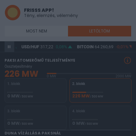
FRISSS APP!
Tény, elemzés, vélemény
MOST NEM
LETÖLTÖM
0,02%
USD/HUF
317,22
0,08%
BITCOIN
64 260,69
-0,01%
PAKSI ATOMERŐMŰ TELJESÍTMÉNYE
Összteljesítmény
226 MW
0 MW
2000 MW
1. blokk
2. blokk
0 MW
226 MW
/ 500 MW
/ 500 MW
3. blokk
4. blokk
0 MW
0 MW
/ 500 MW
/ 500 MW
DUNA VÍZÁLLÁSA PAKSNÁL