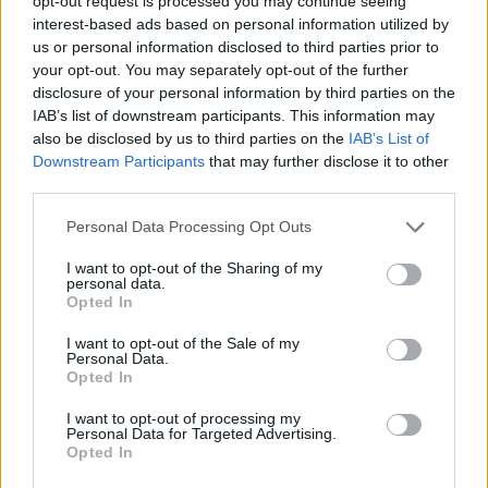
opt-out request is processed you may continue seeing
A Quaestor Értékpapír felszámolását végző
interest-based ads based on personal information utilized by
us or personal information disclosed to third parties prior to
Pénzügyi Stabilitási és Felszámoló Nonprofit Kft.
your opt-out. You may separately opt-out of the further
(PSFN) közleményében arra kéri a brókercég
disclosure of your personal information by third parties on the
ügyfeleit, hogy a nagy mennyiségű ügyfélvagyon
IAB’s list of downstream participants. This information may
kiadási eljárás zökkenőmentes lebonyolítása
also be disclosed by us to third parties on the
IAB’s List of
Downstream Participants
that may further disclose it to other
érdekében aktualizálják személyes adataikat,
third parties.
amennyiben azokban változás történt volna az
elmúlt egy évben.
Personal Data Processing Opt Outs
I want to opt-out of the Sharing of my
A felszámoló adatváltozás esetén arra kéri az ügyfeleket,
personal data.
hogy a nyilvántartásokban történő beazonosíthatóság
Opted In
céljából az alább felsorolt iratok másolatát aláírásukkal
I want to opt-out of the Sale of my
ellátva szíveskedjenek megküldeni postai úton a Quaestor
Personal Data.
Értékpapír postacímére (1132 Budapest, Váci út 30.):
Opted In
Személyazonosító igazolvány, vagy Vezetői engedély, vagy
I want to opt-out of processing my
Útlevél és Lakcímet igazoló...
Personal Data for Targeted Advertising.
Opted In