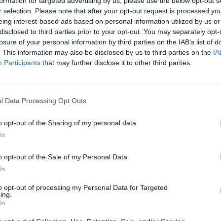
formation for targeted advertising by us, please use the below opt-out s
r selection. Please note that after your opt-out request is processed y
09:48
eing interest-based ads based on personal information utilized by us or
disclosed to third parties prior to your opt-out. You may separately opt-
losure of your personal information by third parties on the IAB’s list of
 szélhámosok, offshore befektetési cégek, Marcsikák 
. This information may also be disclosed by us to third parties on the
IA
dig a hazai kisbefektetőket a kiugró hozam vagy a t
Participants
that may further disclose it to other third parties.
NB nyilvános adatbázisaiban azonban könnyen leellenőr
l Data Processing Opt Outs
odás 2016Erről a témáról is szó lesz a Portfolio Öngondoskodá
!Információ és jelentkezés Sokan elcsábulnak az évek óta tartó 
o opt-out of the Sharing of my personal data.
iugró hozam ígéretétől, netán a beígért tőkevédelemtől. Sokszo
In
óval rendelkező pénzintézet nevével élnek vissza, máskor...
o opt-out of the Sale of my Personal Data.
In
ASÓNK!
to opt-out of processing my Personal Data for Targeted
a portfolio.hu hírarchívumához tartozik, melynek olvasása előf
ing.
ötött.
In
övetkezőket tartalmazza: