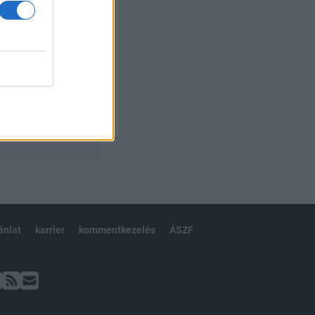
ánlat
karrier
kommentkezelés
ÁSZF