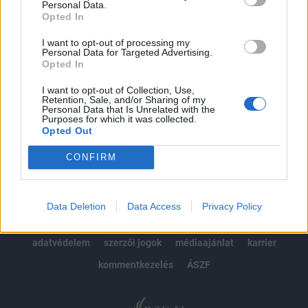
Personal Data.
kötéslistái
Opted In
Előfizetés
I want to opt-out of processing my
Personal Data for Targeted Advertising.
Opted In
I want to opt-out of Collection, Use,
MÁR ELŐFIZETŐNK VAGY?
BEJELENTKEZÉS
Retention, Sale, and/or Sharing of my
Personal Data that Is Unrelated with the
Purposes for which it was collected.
Opted Out
CONFIRM
© 2026 Portfolio
Data Deletion
Data Access
Privacy Policy
impresszum
jogi nyilatkozat
süti beállítások
adatvédelem
szerzői jogok
médiaajánlat
karrier
kommentkezelés
ÁSZF