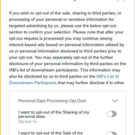
fundokba - írja a Financial Times.
If you wish to opt-out of the sale, sharing to third parties, or
Az SCM Direct elemzése szerint az ország legnagyobb
processing of your personal or sensitive information for
nyugdíjalapjai, amelyek összesen 4,8 millió jövőbeli
targeted advertising by us, please use the below opt-out
nyugdíjas számláját kezelik, 2,85 milliárd angol fontnyi
section to confirm your selection. Please note that after your
költséget fizettek ki hedge fund menedzsereknek. A
opt-out request is processed you may continue seeing
hagyományosan vagyonosabb és intézményi befektetők
interest-based ads based on personal information utilized by
us or personal information disclosed to third parties prior to
vagyonát kezelő hedge fundok egyre több kritikát kapnak a
your opt-out. You may separately opt-out of the further
magas költségeik és átláthatatlan költségszerkezetük...
disclosure of your personal information by third parties on the
IAB’s list of downstream participants. This information may
also be disclosed by us to third parties on the
IAB’s List of
KEDVES OLVASÓNK!
Downstream Participants
that may further disclose it to other
third parties.
A keresett cikk a portfolio.hu hírarchívumához
tartozik, melynek olvasása előfizetéses
Personal Data Processing Opt Outs
regisztrációhoz kötött.
I want to opt-out of the Sharing of my
Az előfizetés a következőket tartalmazza:
personal data.
Opted In
Portfolio.hu teljes cikkarchívum
Kötéslisták: BÉT elmúlt 2 év napon belüli
I want to opt-out of the Sale of my