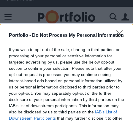
A Paksi Atomerőmű összteljesítménye 225 MW. A Duna vízállá
Portfolio -
Do Not Process My Personal Information
ELŐFIZETŐI TARTALOM
If you wish to opt-out of the sale, sharing to third parties, or
K&H: unalmas időszak következik
processing of your personal or sensitive information for
targeted advertising by us, please use the below opt-out
K&H Alapkezelő
section to confirm your selection. Please note that after your
2017. május 31. 17:19
opt-out request is processed you may continue seeing
interest-based ads based on personal information utilized by
us or personal information disclosed to third parties prior to
K&H Alapkezelő: "Kiválóan alakult eddig a 2017-es év, a
your opt-out. You may separately opt-out of the further
tőzsdék messze a várakozások feletti teljesítményt tudnak
disclosure of your personal information by third parties on the
felmutatni. A mögöttes tényezők között első helyre a
IAB’s list of downstream participants. This information may
vártnál jobb gazdasági teljesítmény kerül, még az Egyesült
also be disclosed by us to third parties on the
IAB’s List of
Államok gyengébb első negyedéve ellenére is. Ezzel
Downstream Participants
that may further disclose it to other
szemben az európai kilátások kiválóan alakulnak, amelyet
third parties.
nemcsak a jövőbeli várakozások...