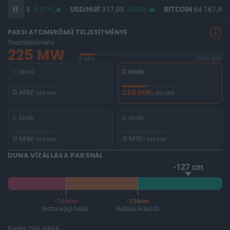
UF
365,44
0,01%
USD/HUF
317,09
0,04%
BITCOIN
64 167,45
PAKSI ATOMERŐMŰ TELJESÍTMÉNYE
Összteljesítmény
225 MW
0 MW
2000 MW
1. blokk
2. blokk
0 MW
225 MW
/ 500 MW
/ 500 MW
3. blokk
4. blokk
0 MW
0 MW
/ 500 MW
/ 500 MW
DUNA VÍZÁLLÁSA PAKSNÁL
-127 cm
-144cm
-134cm
biztonsági határ
leállási küszöb
Forrás: OVF, HAEA