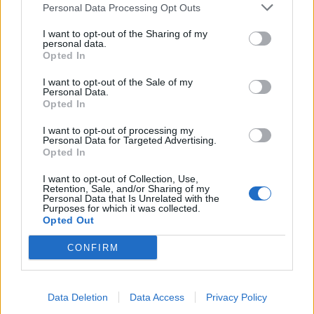
Personal Data Processing Opt Outs
I want to opt-out of the Sharing of my
KEDVES OLVASÓNK!
personal data.
Opted In
A keresett cikk a portfolio.hu hírarchívumához
I want to opt-out of the Sale of my
tartozik, melynek olvasása előfizetéses
Personal Data.
regisztrációhoz kötött.
Opted In
Az előfizetés a következőket tartalmazza:
I want to opt-out of processing my
Personal Data for Targeted Advertising.
Portfolio.hu teljes cikkarchívum
Opted In
Kötéslisták: BÉT elmúlt 2 év napon belüli
I want to opt-out of Collection, Use,
kötéslistái
Retention, Sale, and/or Sharing of my
Personal Data that Is Unrelated with the
Purposes for which it was collected.
Előfizetés
Opted Out
CONFIRM
MÁR ELŐFIZETŐNK VAGY?
BEJELENTKEZÉS
Data Deletion
Data Access
Privacy Policy