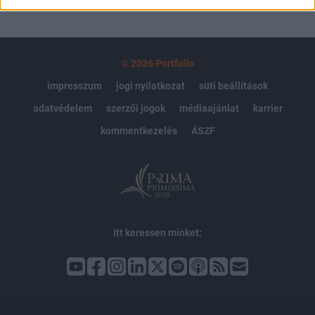
© 2026 Portfolio
impresszum
jogi nyilatkozat
süti beállítások
adatvédelem
szerzői jogok
médiaajánlat
karrier
kommentkezelés
ÁSZF
Itt keressen minket: