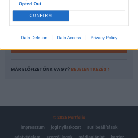
Opted Out
Az előfizetés a következőket tartalmazza:
Portfolio.hu teljes cikkarchívum
CONFIRM
Kötéslisták: BÉT elmúlt 2 év napon belüli
kötéslistái
Data Deletion
Data Access
Privacy Policy
Előfizetés
MÁR ELŐFIZETŐNK VAGY?
BEJELENTKEZÉS
© 2026 Portfolio
impresszum
jogi nyilatkozat
süti beállítások
adatvédelem
szerzői jogok
médiaajánlat
karrier