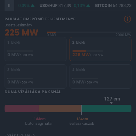
F
365,73
0,09%
USD/HUF
317,39
0,13%
BITCOIN
64 283,23
0
PAKSI ATOMERŐMŰ TELJESÍTMÉNYE
Összteljesítmény
225 MW
0 MW
2000 MW
1. blokk
2. blokk
0 MW
225 MW
/ 500 MW
/ 500 MW
3. blokk
4. blokk
0 MW
0 MW
/ 500 MW
/ 500 MW
DUNA VÍZÁLLÁSA PAKSNÁL
-127 cm
-144cm
-134cm
biztonsági határ
leállási küszöb
Forrás: OVF, HAEA