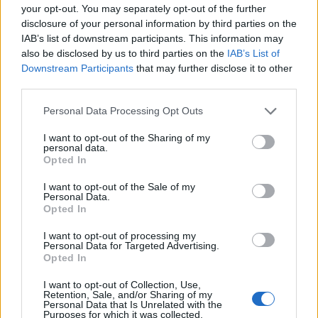
your opt-out. You may separately opt-out of the further
befektetési jegyek megvásárlására bennfentes
disclosure of your personal information by third parties on the
információ felhasználásával adott tőzsdei
IAB’s list of downstream participants. This information may
megbízásokat - írja a felügyelet
also be disclosed by us to third parties on the
IAB’s List of
Downstream Participants
that may further disclose it to other
sajtóközleményében.
third parties.
A Magyar Nemzeti Bank (MNB) piacfelügyeleti eljárást
Personal Data Processing Opt Outs
indított annak vizsgálatára, hogy a Budapesti Értéktőzsdére
bevezetett egyes befektetési alapokat érintően egy
I want to opt-out of the Sharing of my
personal data.
magánszemély tőzsdei megbízásai megvalósítottak-e
Opted In
tiltott bennfentes kereskedelmet.Az MNB a jelen ügyben a
feltárt bizonyítékok alapján megállapította, hogy a
I want to opt-out of the Sale of my
Personal Data.
magánszemély bizonyos befektetési jegyek tőzsdei...
Opted In
I want to opt-out of processing my
Personal Data for Targeted Advertising.
KEDVES OLVASÓNK!
Opted In
A keresett cikk a portfolio.hu hírarchívumához
I want to opt-out of Collection, Use,
tartozik, melynek olvasása előfizetéses
Retention, Sale, and/or Sharing of my
Personal Data that Is Unrelated with the
regisztrációhoz kötött.
Purposes for which it was collected.