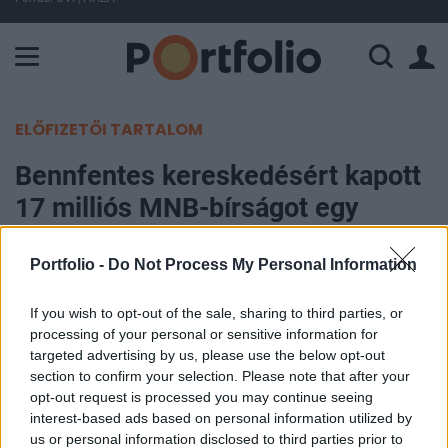
A Paksi Atomerőmű összteljesítménye 225 MW. A Duna vízállá
ELŐFIZETŐI TARTALOM
Bennfentes kereskedésért kapott
17 milliós MNB-bírságot egy
magánszemély
Portfolio -
Do Not Process My Personal Information
Portfolio
If you wish to opt-out of the sale, sharing to third parties, or
2017. június 27. 09:41
processing of your personal or sensitive information for
targeted advertising by us, please use the below opt-out
17 millió forintos bírságot kapott a Magyar
section to confirm your selection. Please note that after your
Nemzeti Banktól (MNB) egy magánszemély
opt-out request is processed you may continue seeing
bennfentes kereskedés miatt. A jegybanki
interest-based ads based on personal information utilized by
us or personal information disclosed to third parties prior to
vizsgálat megállapította, hogy az üzletkötő egyes