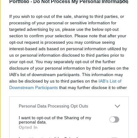
Hiába vannak új eszközeink, ha a befektetők
Portfolio -
Do Not Process My Personal Information
viselkedése nem változik.
If you wish to opt-out of the sale, sharing to third parties, or
1976: Jack Bogle, a Vanguard csoport elnöke útjára indítja
processing of your personal or sensitive information for
a világ első indexkövető alapját, a First Index Investment
targeted advertising by us, please use the below opt-out
section to confirm your selection. Please note that after your
Trustot. Célja, hogy egy alacsony költségű, az amerikai
opt-out request is processed you may continue seeing
részvények széles körébe fektető alapot hozzon létre a
interest-based ads based on personal information utilized by
hosszútávon gondolkodó befektetők számára. Az indulás
us or personal information disclosed to third parties prior to
nehéz, az alapba kezdetben mindössze 11 millió dollár
your opt-out. You may separately opt-out of the further
gyűlik össze. 2017: a tőzsdén...
disclosure of your personal information by third parties on the
IAB’s list of downstream participants. This information may
also be disclosed by us to third parties on the
IAB’s List of
KEDVES OLVASÓNK!
Downstream Participants
that may further disclose it to other
third parties.
A keresett cikk a portfolio.hu hírarchívumához
tartozik, melynek olvasása előfizetéses
Personal Data Processing Opt Outs
regisztrációhoz kötött.
I want to opt-out of the Sharing of my
personal data.
Az előfizetés a következőket tartalmazza:
Opted In
Portfolio.hu teljes cikkarchívum