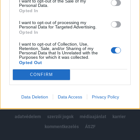
I want to opt-out of the Sale of my
Kötéslisták: BÉT elmúlt 2 év napon belüli
Personal Data.
kötéslistái
Opted In
I want to opt-out of processing my
Előfizetés
Personal Data for Targeted Advertising.
Opted In
I want to opt-out of Collection, Use,
MÁR ELŐFIZETŐNK VAGY?
BEJELENTKEZÉS
Retention, Sale, and/or Sharing of my
Personal Data that Is Unrelated with the
Purposes for which it was collected.
Opted Out
CONFIRM
© 2026 Portfolio
Data Deletion
Data Access
Privacy Policy
impresszum
jogi nyilatkozat
süti beállítások
adatvédelem
szerzői jogok
médiaajánlat
karrier
kommentkezelés
ÁSZF