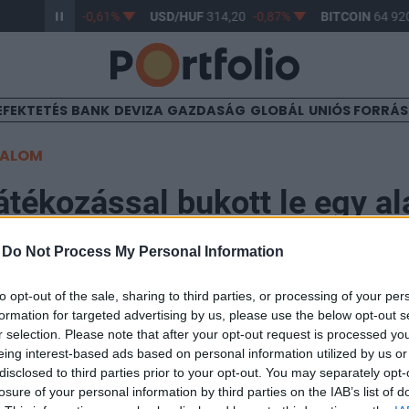
/HUF
363,17
-0,61%
USD/HUF
314,20
-0,87%
BITCOIN
64 920
EFEKTETÉS
BANK
DEVIZA
GAZDASÁG
GLOBÁL
UNIÓS FORRÁ
TALOM
átékozással bukott le egy a
-
Do Not Process My Personal Information
48
to opt-out of the sale, sharing to third parties, or processing of your per
formation for targeted advertising by us, please use the below opt-out s
 magát egy connecticuti férfi, akiről kiderült, hogy eg
r selection. Please note that after your opt-out request is processed y
 Ponzi-sémát működtetett egy munkatársával, akit má
eing interest-based ads based on personal information utilized by us or
dszerrel való csalás miatt.
disclosed to third parties prior to your opt-out. You may separately opt-
losure of your personal information by third parties on the IAB’s list of