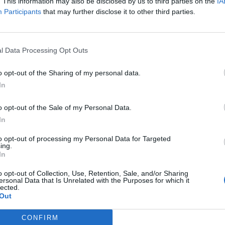
immons bűnösnek vallotta magát értékpapírokkal való csalás é
. This information may also be disclosed by us to third parties on the
IA
Participants
that may further disclose it to other third parties.
dja alatt a manhattani ügyészség bejelentése szerint, amit a Re
d Management "vagyonkezelője" hatmillió dollárt szedett össze.
széből pedig a régi befektetők "hozamát" fizette...
l Data Processing Opt Outs
ASÓNK!
o opt-out of the Sharing of my personal data.
In
a portfolio.hu hírarchívumához tartozik, melynek olvasása előf
ötött.
o opt-out of the Sale of my Personal Data.
övetkezőket tartalmazza:
In
 teljes cikkarchívum
to opt-out of processing my Personal Data for Targeted
 BÉT elmúlt 2 év napon belüli
ing.
In
o opt-out of Collection, Use, Retention, Sale, and/or Sharing
ersonal Data that Is Unrelated with the Purposes for which it
Előfizetés
lected.
Out
NK VAGY?
BEJELENTKEZÉS
CONFIRM