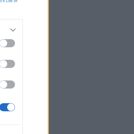
s hálózatban
B’s List of
uters szemlézett. A
 A pénz egy részét
izetéses