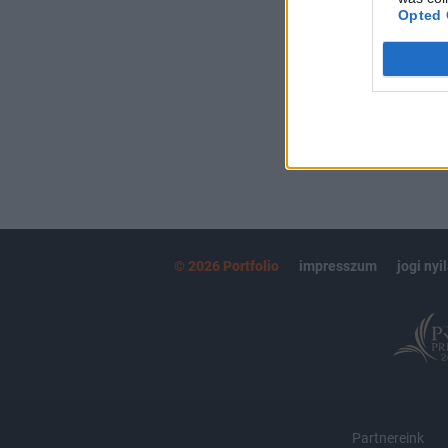
kötéslistái
Opted 
MÁR ELŐFIZETŐ
© 2026 Portfolio
impresszum
jogi nyi
Partnereink