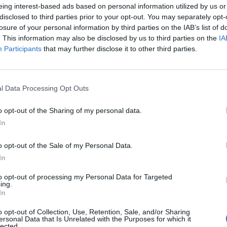
Mivel a nyugdíjcélú megtakarítások területén viszont h
eing interest-based ads based on personal information utilized by us or
tte: az ÁKK-nak a kormány asztalán fekvő javaslata sze
disclosed to third parties prior to your opt-out. You may separately opt-
ú távú nyugdíjcélú megtakarítások piacára, hogy fellen
losure of your personal information by third parties on the IAB’s list of
. This information may also be disclosed by us to third parties on the
IA
egmenst. Úgy tűnik tehát, versenytársat kaphatnak a n
Participants
that may further disclose it to other third parties.
c eddigi szereplői.
2018 augusztusában 28 592 milliárd forint volt a központi költs
4 milliárd forint volt lakossági állampapír. A lakossági forint 
l Data Processing Opt Outs
zaránya a 2012 eleji 2,3%-ról 2017 végére 25% fölé emelkedett
o opt-out of the Sharing of my personal data.
ő, Írországban ez az arány 12%. Jelenleg - Eximbank...
In
ASÓNK!
o opt-out of the Sale of my Personal Data.
In
a portfolio.hu hírarchívumához tartozik, melynek olvasása előf
ötött.
to opt-out of processing my Personal Data for Targeted
ing.
In
övetkezőket tartalmazza:
 teljes cikkarchívum
o opt-out of Collection, Use, Retention, Sale, and/or Sharing
 BÉT elmúlt 2 év napon belüli
ersonal Data that Is Unrelated with the Purposes for which it
lected.