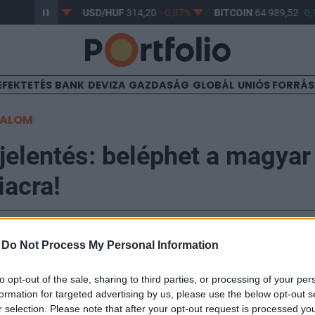
3,17
-0,61%
USD/HUF
314,20
-0,87%
BITCOIN
64 989,52
0,1
EFEKTETÉS
BANK
DEVIZA
GAZDASÁG
GLOBÁL
UNIÓS FORRÁ
TALOM
jelentés: beléphet a magyar
iacra!
03
-
Do Not Process My Personal Information
yunk Európában a lakosság magas állampapír-állomány
to opt-out of the sale, sharing to third parties, or processing of your per
formation for targeted advertising by us, please use the below opt-out s
y ÁKK-vezérigazgató előadásában a Portfolio mai Öng
r selection. Please note that after your opt-out request is processed y