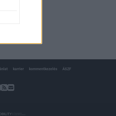
ánlat
karrier
kommentkezelés
ÁSZF