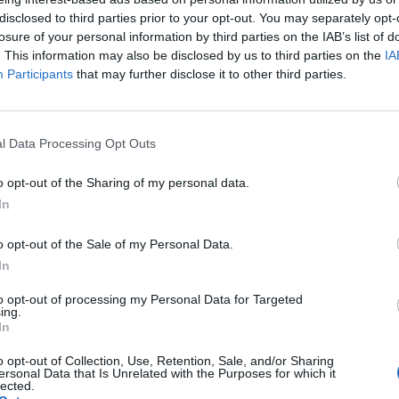
hangzott el a Portfolio Investment, Wealth and Savings
disclosed to third parties prior to your opt-out. You may separately opt-
Most, hogy rengeteg befektető szkeptikus a tőkepiaco
losure of your personal information by third parties on the IAB’s list of
onetáris szigorítás és a politikai kockázatok miatt, t
. This information may also be disclosed by us to third parties on the
IA
esíthet.
Participants
that may further disclose it to other third parties.
egon Alapkezelő szenior termékmenedzsere a kannabisz-részvény
fű" egészségügyi alkalmazása érdekes, a szerrel kapcsolatosan
l Data Processing Opt Outs
ban egyre több állam kezdi legalizálni a kannabisz orvosi és re
an pedig több ország is dekriminalizálta. Újabb kutatások szerin
o opt-out of the Sharing of my personal data.
In
ASÓNK!
o opt-out of the Sale of my Personal Data.
a portfolio.hu hírarchívumához tartozik, melynek olvasása előf
In
ötött.
to opt-out of processing my Personal Data for Targeted
ing.
övetkezőket tartalmazza:
In
 teljes cikkarchívum
o opt-out of Collection, Use, Retention, Sale, and/or Sharing
 BÉT elmúlt 2 év napon belüli
ersonal Data that Is Unrelated with the Purposes for which it
lected.