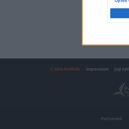
Opted 
MÁR ELŐFIZETŐ
© 2026 Portfolio
impresszum
jogi nyi
Partnereink