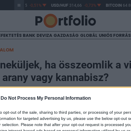
R/HUF
363,55
-0,51%
USD/HUF
314,66
-0,73%
BITCOIN
64 80
EFEKTETÉS
BANK
DEVIZA
GAZDASÁG
GLOBÁL
UNIÓS FORRÁ
TALOM
eküljek, ha összeomlik a vi
, arany vagy kannabisz?
-
Do Not Process My Personal Information
04
to opt-out of the sale, sharing to third parties, or processing of your per
k az alternatív befektetések, nyersanyagok, pedig sz
formation for targeted advertising by us, please use the below opt-out s
gában jó hozampotenciált, ilyen lehet az arany, az ing
r selection. Please note that after your opt-out request is processed y
eing interest-based ads based on personal information utilized by us or