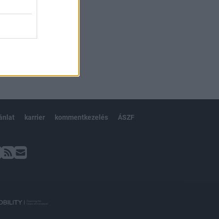
ánlat
karrier
kommentkezelés
ÁSZF