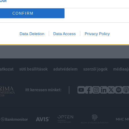
Out
Előfizetés
CONFIRM
NK VAGY?
BEJELENTKEZÉS
Data Deletion
Data Access
Privacy Policy
latkozat
süti beállítások
adatvédelem
szerzői jogok
médiaaj
Itt keressen minket: