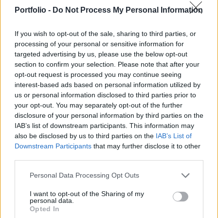
semmilyen pluszt nem nyújt. Aki viszont mégis
Portfolio -
Do Not Process My Personal Information
vesz TBSZ-re az új papírokból, rosszul járhat, mert
kamatadót is fizethet, ha idő előtt töri fel a TBSZ-t.
If you wish to opt-out of the sale, sharing to third parties, or
processing of your personal or sensitive information for
Öngondoskodás 2019Az új állampapírról bővebben az
targeted advertising by us, please use the below opt-out
október 1-jei Öngondoskodás konferenciánkon is szó lesz.
section to confirm your selection. Please note that after your
Részletek itt:Információ és jelentkezés Bár sokaknak vonzó
opt-out request is processed you may continue seeing
interest-based ads based on personal information utilized by
a TBSZ konstrukció, miután 5 éves befektetési időszak
us or personal information disclosed to third parties prior to
elteltével kamatadómentesen juthat hozzá befektetéséhez,
your opt-out. You may separately opt-out of the further
a június 3-tól kibocsátott lakossági állampapír sorozatok
disclosure of your personal information by third parties on the
és az új Magyar Állampapír...
IAB’s list of downstream participants. This information may
also be disclosed by us to third parties on the
IAB’s List of
Downstream Participants
that may further disclose it to other
KEDVES OLVASÓNK!
third parties.
A keresett cikk a portfolio.hu hírarchívumához
Personal Data Processing Opt Outs
tartozik, melynek olvasása előfizetéses
regisztrációhoz kötött.
I want to opt-out of the Sharing of my
personal data.
Opted In
Az előfizetés a következőket tartalmazza: