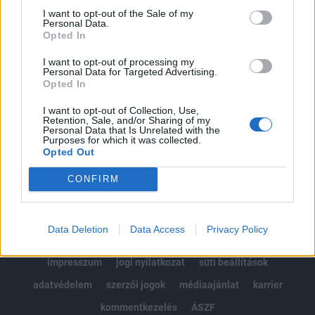
Portfolio.hu teljes cikkarchívum
I want to opt-out of the Sale of my
Personal Data.
Kötéslisták: BÉT elmúlt 2 év napon belüli
Opted In
kötéslistái
I want to opt-out of processing my
Personal Data for Targeted Advertising.
Előfizetés
Opted In
I want to opt-out of Collection, Use,
Retention, Sale, and/or Sharing of my
MÁR ELŐFIZETŐNK VAGY?
BEJELENTKEZÉS
Personal Data that Is Unrelated with the
Purposes for which it was collected.
Opted Out
CONFIRM
Data Deletion
Data Access
Privacy Policy
© 2026 Portfolio
impresszum
jogi nyilatkozat
süti beállítások
adatvédelem
szerzői jogok
médiaajánlat
karrier
kommentkezelés
ÁSZF