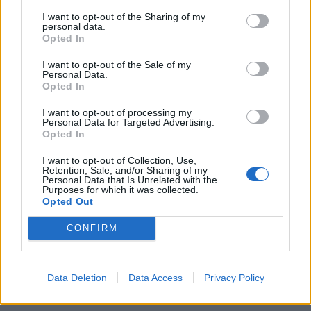
KEDVES OLVASÓNK!
I want to opt-out of the Sharing of my
personal data.
A keresett cikk a portfolio.hu hírarchívumához
Opted In
tartozik, melynek olvasása előfizetéses
I want to opt-out of the Sale of my
regisztrációhoz kötött.
Personal Data.
Opted In
Az előfizetés a következőket tartalmazza:
Portfolio.hu teljes cikkarchívum
I want to opt-out of processing my
Personal Data for Targeted Advertising.
Kötéslisták: BÉT elmúlt 2 év napon belüli
Opted In
kötéslistái
I want to opt-out of Collection, Use,
Retention, Sale, and/or Sharing of my
Personal Data that Is Unrelated with the
Előfizetés
Purposes for which it was collected.
Opted Out
CONFIRM
MÁR ELŐFIZETŐNK VAGY?
BEJELENTKEZÉS
Data Deletion
Data Access
Privacy Policy