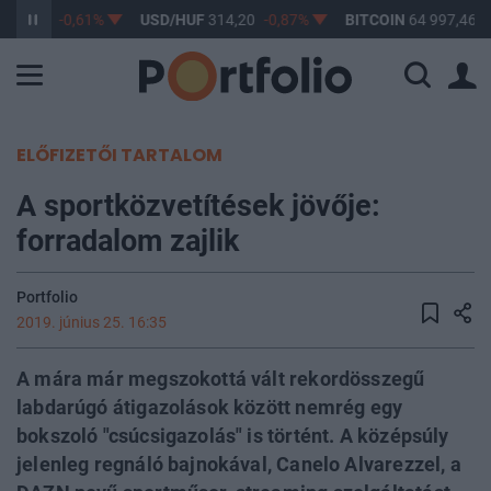
363,17
-0,61%
USD/HUF
314,20
-0,87%
BITCOIN
64 997,46
0
ELŐFIZETŐI TARTALOM
A sportközvetítések jövője:
forradalom zajlik
Portfolio
2019. június 25. 16:35
A mára már megszokottá vált rekordösszegű
labdarúgó átigazolások között nemrég egy
bokszoló "csúcsigazolás" is történt. A középsúly
jelenleg regnáló bajnokával, Canelo Alvarezzel, a