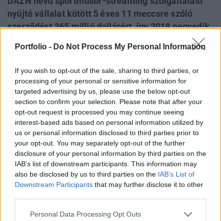
DAZN nevű sportműsor-streaming szolgáltatást
nyújtó vállalat kötött 5 éves 11 meccsre szóló
szerződést 365 millió dollárért, így 2018 negyedik
legjobban fizetett sportólója lett a mexikói öklöző.
Portfolio -
Do Not Process My Personal Information
A hatalmas összegű szerződés mögött nemcsak
Canelo közönségszórakoztató teljesítménye áll,
If you wish to opt-out of the sale, sharing to third parties, or
hanem az ökölvívómeccsek közvetítéseiben
processing of your personal or sensitive information for
kialakult iparági átalakulás is.
targeted advertising by us, please use the below opt-out
section to confirm your selection. Please note that after your
A közvetítések körül nagy forradalom zajlik, az eddig
opt-out request is processed you may continue seeing
interest-based ads based on personal information utilized by
megszokott HBO-s pay per view (PPV) rendszer megbukni
us or personal information disclosed to third parties prior to
látszik. Eddig, ha bokszmeccset szerettél volna nézni, és
your opt-out. You may separately opt-out of the further
nem közvetítette volna élőben valamelyik hazai TV
disclosure of your personal information by third parties on the
csatorna, akkor az egyetlen esélyed az HBO oldalán
IAB’s list of downstream participants. This information may
kifizetni és megtekinteni a mérkőzést. A fontosabb
also be disclosed by us to third parties on the
IAB’s List of
bokszmeccseket mindig PPV-vel adták el, így magasabb
Downstream Participants
that may further disclose it to other
profitra...
third parties.
Personal Data Processing Opt Outs