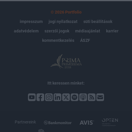
© 2026 Portfolio
impresszum
jogi nyilatkozat
süti beállítások
adatvédelem
szerzői jogok
médiaajánlat
karrier
kommentkezelés
ÁSZF
Itt keressen minket:
Partnereink