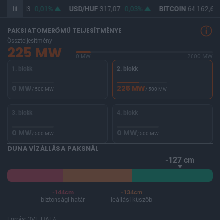
UF
365,43
0,01%
USD/HUF
317,07
0,03%
BITCOIN
64 162,66
PAKSI ATOMERŐMŰ TELJESÍTMÉNYE
Összteljesítmény
225 MW
0 MW
2000 MW
1. blokk
2. blokk
0 MW
225 MW
/ 500 MW
/ 500 MW
3. blokk
4. blokk
0 MW
0 MW
/ 500 MW
/ 500 MW
DUNA VÍZÁLLÁSA PAKSNÁL
-127 cm
-144cm
-134cm
biztonsági határ
leállási küszöb
Forrás: OVF, HAEA