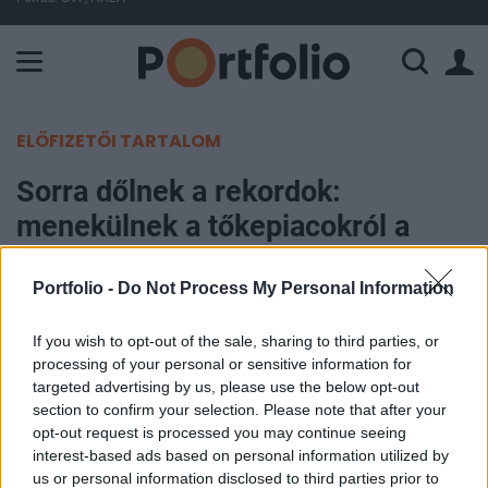
A Paksi Atomerőmű összteljesítménye 225 MW. A Duna vízállá
ELŐFIZETŐI TARTALOM
Sorra dőlnek a rekordok:
menekülnek a tőkepiacokról a
befektetők
Portfolio -
Do Not Process My Personal Information
Portfolio
If you wish to opt-out of the sale, sharing to third parties, or
2019. szeptember 05. 08:45
processing of your personal or sensitive information for
targeted advertising by us, please use the below opt-out
Tízéves csúcson van az amerikai pénzpiaci alapok
section to confirm your selection. Please note that after your
vagyona, a befektetők egyáltalán nem örülnek a
opt-out request is processed you may continue seeing
globális gazdasági lassulás és az USA és Kína
interest-based ads based on personal information utilized by
us or personal information disclosed to third parties prior to
között húzódó kereskedelmi feszültségek miatt,