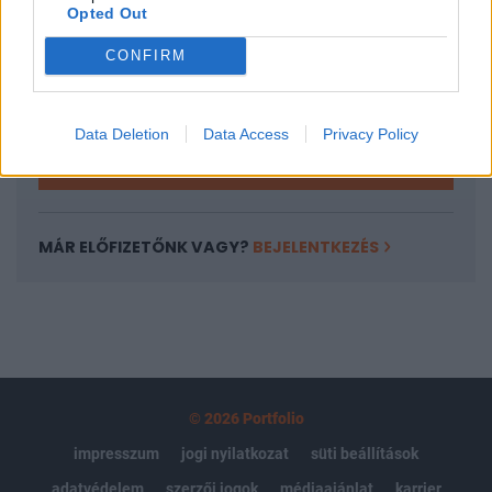
Opted Out
Az előfizetés a következőket tartalmazza:
Portfolio.hu teljes cikkarchívum
CONFIRM
Kötéslisták: BÉT elmúlt 2 év napon belüli
kötéslistái
Data Deletion
Data Access
Privacy Policy
Előfizetés
MÁR ELŐFIZETŐNK VAGY?
BEJELENTKEZÉS
© 2026 Portfolio
impresszum
jogi nyilatkozat
süti beállítások
adatvédelem
szerzői jogok
médiaajánlat
karrier