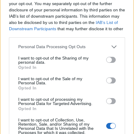
your opt-out. You may separately opt-out of the further
pénzüket inkább a kisebb kockázatú
disclosure of your personal information by third parties on the
befektetésekbe teszik .Mostanra gyakorlatilag
IAB’s list of downstream participants. This information may
már hetente dőlnek meg a korábbi rekordok– írja
also be disclosed by us to third parties on the
IAB’s List of
Downstream Participants
that may further disclose it to other
a friss adatokra hivatkozva a Reuters.
third parties.
A szeptember 3-mal végződő egy hétben a pénzpiaci
Personal Data Processing Opt Outs
alapokban kezelt vagyon közel 15 milliárd dollárral 3331
milliárd dollárra nőtt a Money Fund Report adatai szerint.
I want to opt-out of the Sharing of my
personal data.
Ezzel idén eddig már mintegy 360 milliárd dolláráramlott a
Opted In
kategóriába. Az adatok szerint az adóköteles (és
magasabb potenciális hozamot biztosító) pénzpiaci
I want to opt-out of the Sale of my
Personal Data.
alapok vagyona a vizsgált héten közel 15 milliárd...
Opted In
I want to opt-out of processing my
Personal Data for Targeted Advertising.
KEDVES OLVASÓNK!
Opted In
A keresett cikk a portfolio.hu hírarchívumához
I want to opt-out of Collection, Use,
tartozik, melynek olvasása előfizetéses
Retention, Sale, and/or Sharing of my
Personal Data that Is Unrelated with the
regisztrációhoz kötött.
Purposes for which it was collected.