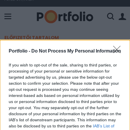
A Paksi Atomerőmű összteljesítménye 226 MW. A Duna vízállá
ELŐFIZETŐI TARTALOM
Mentsük meg a világot! Klíma és
Portfolio -
Do Not Process My Personal Information
vegán befektetések
If you wish to opt-out of the sale, sharing to third parties, or
processing of your personal or sensitive information for
Portfolio
targeted advertising by us, please use the below opt-out
2019. szeptember 29. 18:00
section to confirm your selection. Please note that after your
opt-out request is processed you may continue seeing
interest-based ads based on personal information utilized by
A tengerentúlom már több mint 10 éve hódítanak
us or personal information disclosed to third parties prior to
a környezettudatos befektetési alapok, nálunk
your opt-out. You may separately opt-out of the further
mostanában kezdik bontogatni szárnyaikat.
disclosure of your personal information by third parties on the
Milyen részvényeket vásárolt egy vegán vagy
IAB’s list of downstream participants. This information may
also be disclosed by us to third parties on the
IAB’s List of
társadalmi felelősségvállalás a zászlójára tűző