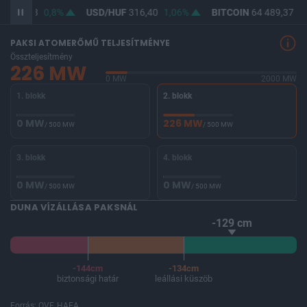
F
364,63
0,8%
USD/HUF
316,40
1,06%
BITCOIN
64 489,37
-0
PAKSI ATOMERŐMŰ TELJESÍTMÉNYE
Összteljesítmény
226 MW
0 MW
2000 MW
1. blokk
2. blokk
0 MW
226 MW
/ 500 MW
/ 500 MW
3. blokk
4. blokk
0 MW
0 MW
/ 500 MW
/ 500 MW
DUNA VÍZÁLLÁSA PAKSNÁL
-129 cm
-144cm
-134cm
biztonsági határ
leállási küszöb
Forrás: OVF, HAEA