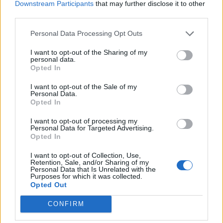
Downstream Participants
that may further disclose it to other
alap? Klímabefektetéssel tényleg jobbá teszem a
third parties.
világot? Részletek a videóban.
Personal Data Processing Opt Outs
A jelen írás nem minősül befektetési tanácsadásnak vagy
I want to opt-out of the Sharing of my
befektetési ajánlásnak. Részletes jogi információ
personal data.
Opted In
KEDVES OLVASÓNK!
I want to opt-out of the Sale of my
Personal Data.
Opted In
A keresett cikk a portfolio.hu hírarchívumához
tartozik, melynek olvasása előfizetéses
I want to opt-out of processing my
Personal Data for Targeted Advertising.
regisztrációhoz kötött.
Opted In
Az előfizetés a következőket tartalmazza:
I want to opt-out of Collection, Use,
Portfolio.hu teljes cikkarchívum
Retention, Sale, and/or Sharing of my
Personal Data that Is Unrelated with the
Kötéslisták: BÉT elmúlt 2 év napon belüli
Purposes for which it was collected.
Opted Out
kötéslistái
CONFIRM
Előfizetés