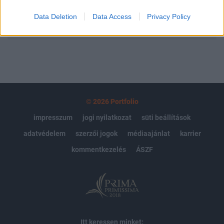
Data Deletion
Data Access
Privacy Policy
MÁR ELŐFIZETŐNK VAGY?
BEJELENTKEZÉS
© 2026 Portfolio
impresszum
jogi nyilatkozat
süti beállítások
adatvédelem
szerzői jogok
médiaajánlat
karrier
kommentkezelés
ÁSZF
Itt keressen minket: