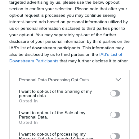
targeted advertising by us, please use the below opt-out
PannErgy A társaság saját tulajdonában lévő PannErgy
section to confirm your selection. Please note that after your
törzsrészvények állománya 3 132 033 darabra változott....
opt-out request is processed you may continue seeing
interest-based ads based on personal information utilized by
us or personal information disclosed to third parties prior to
KEDVES OLVASÓNK!
your opt-out. You may separately opt-out of the further
disclosure of your personal information by third parties on the
A keresett cikk a portfolio.hu hírarchívumához
IAB’s list of downstream participants. This information may
tartozik, melynek olvasása előfizetéses
also be disclosed by us to third parties on the
IAB’s List of
regisztrációhoz kötött.
Downstream Participants
that may further disclose it to other
third parties.
Az előfizetés a következőket tartalmazza:
Portfolio.hu teljes cikkarchívum
Personal Data Processing Opt Outs
Kötéslisták: BÉT elmúlt 2 év napon belüli
I want to opt-out of the Sharing of my
kötéslistái
personal data.
Opted In
Előfizetés
I want to opt-out of the Sale of my
Personal Data.
Opted In
MÁR ELŐFIZETŐNK VAGY?
BEJELENTKEZÉS
I want to opt-out of processing my
Personal Data for Targeted Advertising.