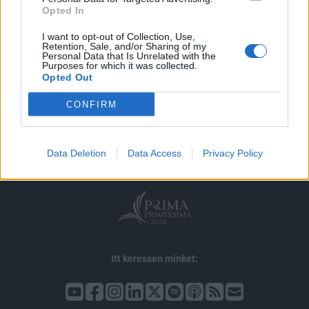
Opted In
I want to opt-out of Collection, Use,
Retention, Sale, and/or Sharing of my
Personal Data that Is Unrelated with the
Purposes for which it was collected.
Opted Out
© 2026 Portfolio
CONFIRM
impresszum
jogi nyilatkozat
süti beállítások
adatvédelem
szerzői jogok
médiaajánlat
karrier
Data Deletion
Data Access
Privacy Policy
kommentkezelés
ÁSZF
Itt keressen minket: