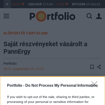
63,03
-0,65%
USD/HUF
313,69
-1,03%
BITCOIN
65 266,42
1,
ELŐFIZETŐI TARTALOM
Saját részvényeket vásárolt a
PannErgy
Portfolio
2019. szeptember 29. 21:31
A PannErgy a 2019. április 26-i közgyűlés határozatával
Portfolio -
Do Not Process My Personal Information
összhangban, a Részvény-Visszavásárlási Program keretén
belül a Concorde Értékpapír Zrt.
If you wish to opt-out of the sale, sharing to third parties, or
igénybevételévelszeptember 20 és 26 között összesen 5
processing of your personal or sensitive information for
000 darab PannErgy törzsrészvényt vásárolt. Forrás: